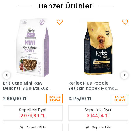
Benzer Ürünler
Brit Care Mini Raw
Reflex Plus Poodle
Delights Sığır Etli Küçük
Yetişkin Köpek Maması
Irk Tahılsız Yetişkin
8 kg
KARGO
KARGO
2.100,90 TL
3.175,90 TL
Köpek Maması 2 Kg
BEDAVA
BEDAVA
Sepetteki Fiyat
Sepetteki Fiyat
2.079,89 TL
3.144,14 TL
Sepete Ekle
Sepete Ekle