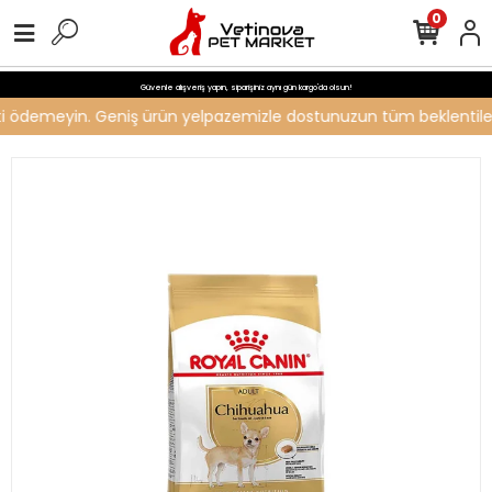
0
Güvenle alışveriş yapın, siparişiniz aynı gün kargo'da olsun!
reti ödemeyin. Geniş ürün yelpazemizle dostunuzun tüm beklentilerin