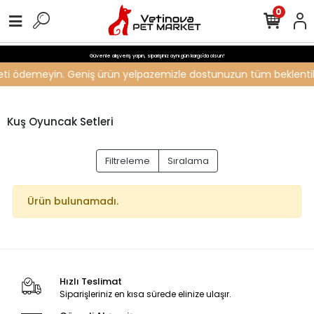
0
Güvenle alışveriş yapın, siparişiniz aynı gün kargo'da olsun!
ücreti ödemeyin. Geniş ürün yelpazemizle dostunuzun tüm beklentiler
Kuş Oyuncak Setleri
Filtreleme
Sıralama
Ürün bulunamadı.
Hızlı Teslimat
Siparişleriniz en kısa sürede elinize ulaşır.