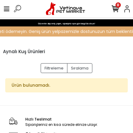
0
Güvenle alışveriş yapın, siparişiniz aynı gün kargo'da olsun!
ücreti ödemeyin. Geniş ürün yelpazemizle dostunuzun tüm beklentiler
Aynalı Kuş Ürünleri
Filtreleme
Sıralama
Ürün bulunamadı.
Hızlı Teslimat
Siparişleriniz en kısa sürede elinize ulaşır.