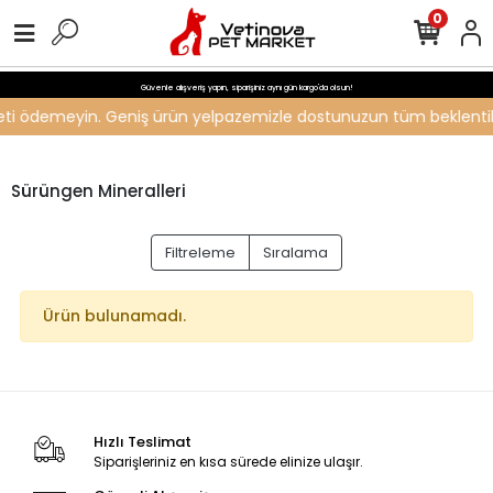
0
Güvenle alışveriş yapın, siparişiniz aynı gün kargo'da olsun!
ücreti ödemeyin. Geniş ürün yelpazemizle dostunuzun tüm beklentiler
Sürüngen Mineralleri
Filtreleme
Sıralama
Ürün bulunamadı.
Hızlı Teslimat
Siparişleriniz en kısa sürede elinize ulaşır.