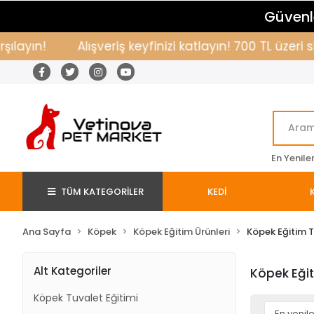
Güvenle
layın!
Alışveriş keyfinizi katlayın! 700 TL üzeri 
En Yenile
TÜM KATEGORİLER
KEDİ
Ana Sayfa
Köpek
Köpek Eğitim Ürünleri
Köpek Eğitim 
Alt Kategoriler
Köpek Eği
Köpek Tuvalet Eğitimi