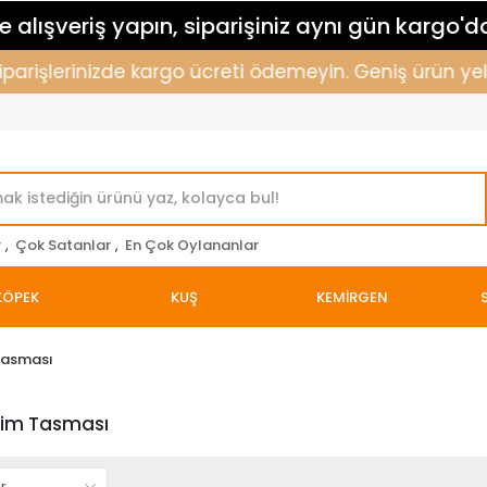
 alışveriş yapın, siparişiniz aynı gün kargo'd
siparişlerinizde kargo ücreti ödemeyin. Geniş ürün yel
r
,
Çok Satanlar
,
En Çok Oylananlar
KÖPEK
KUŞ
KEMİRGEN
Tasması
tim Tasması