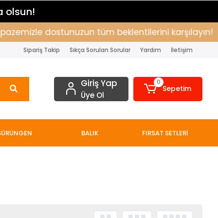
a olsun!
pazemizle dostunuzun tüm beklentilerini karşılayın!
Sipariş Takip
Sıkça Sorulan Sorular
Yardım
İletişim
Giriş Yap
0
Sepetim
Üye Ol
SÜRÜNGEN
BALIK
FIRSAT SETLERİ