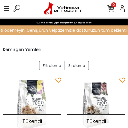
0
Güvenle alışveriş yapın, siparişiniz aynı gün kargo'da olsun!
ücreti ödemeyin. Geniş ürün yelpazemizle dostunuzun tüm beklentiler
Kemirgen Yemleri
Filtreleme
Sıralama
Tükendi
Tükendi