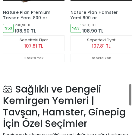
Nature Plan Premium
Nature Plan Hamster
Tavşan Yemi 800 gr
Yemi 800 gr
230,90 TL
230,90 TL
%53
%53
108,90 TL
108,90 TL
Sepetteki Fiyat
Sepetteki Fiyat
107,81 TL
107,81 TL
Stokta Yok
Stokta Yok
🐹 Sağlıklı ve Dengeli
Kemirgen Yemleri |
Tavşan, Hamster, Ginepig
İçin Özel Seçimler
Kemirgen dostlarınızın sağlığı ve mutluluğu için doğru beslenme