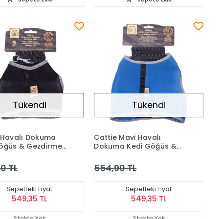
Tükendi
Tükendi
 Havalı Dokuma
Cattie Mavi Havalı
öğüs & Gezdirme
Dokuma Kedi Göğüs &
 Siyah Small
Gezdirme Takımı 1x20-30
Cm
0 TL
554,90 TL
Sepetteki Fiyat
Sepetteki Fiyat
549,35 TL
549,35 TL
Stokta Yok
Stokta Yok