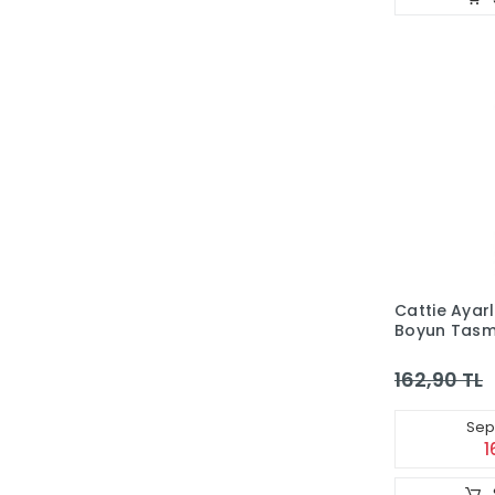
Cattie Ayarl
Boyun Tasm
1x15-25 Cm
162,90 TL
Sepe
1