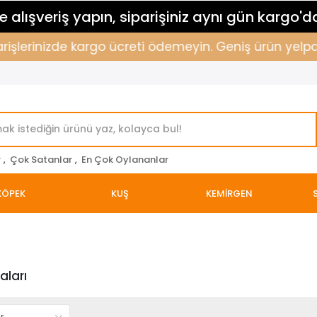
 alışveriş yapın, siparişiniz aynı gün kargo'd
işlerinizde kargo ücreti ödemeyin. Geniş ürün yelpazem
r
,
Çok Satanlar
,
En Çok Oylananlar
KÖPEK
KUŞ
KEMİRGEN
aları