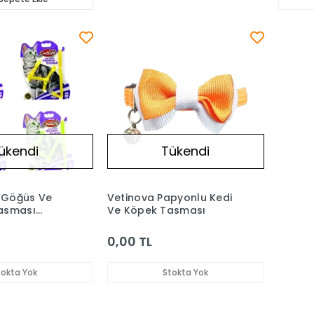
ükendi
Tükendi
i Göğüs Ve
Vetinova Papyonlu Kedi
asması
Ve Köpek Tasması
Cm
0,00 TL
tokta Yok
Stokta Yok