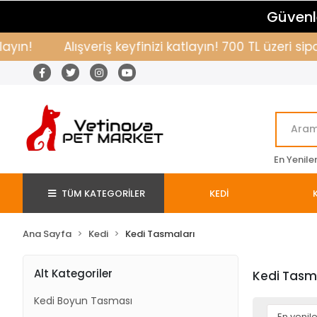
Güvenle
!
Alışveriş keyfinizi katlayın! 700 TL üzeri sipar
En Yenile
TÜM KATEGORİLER
KEDİ
Ana Sayfa
Kedi
Kedi Tasmaları
Alt Kategoriler
Kedi Tasm
Kedi Boyun Tasması