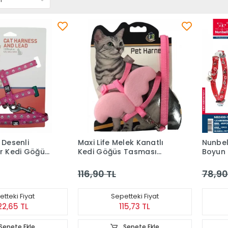
 Desenli
Maxi Life Melek Kanatlı
Nunbel
ir Kedi Göğüs
Kedi Göğüs Tasması
Boyun
(Gezdirme İpli Set)
116,90 TL
78,90
tteki Fiyat
Sepetteki Fiyat
22,65 TL
115,73 TL
Sepete Ekle
Sepete Ekle