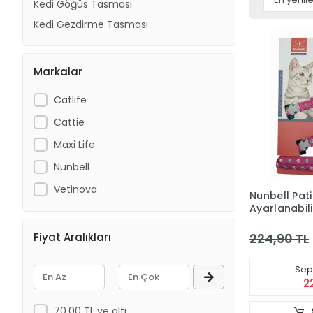
Kedi Göğüs Tasması
Kedi Gezdirme Tasması
Markalar
Catlife
Cattie
Maxi Life
Nunbell
Vetinova
Nunbell Pati
Ayarlanabil
Tasması
Fiyat Aralıkları
224,90 TL
Sepe
-
2
70,00 TL ve altı