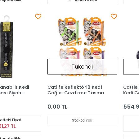
Tükendi
anabilir Kedi
Catlife Reflektörlü Kedi
Cattie
ası Siyah
Göğüs Gezdirme Tasma
Kedi G
Takımı
0,00 TL
554,9
tteki Fiyat
Stokta Yok
61,27 TL
Sepete Ekle