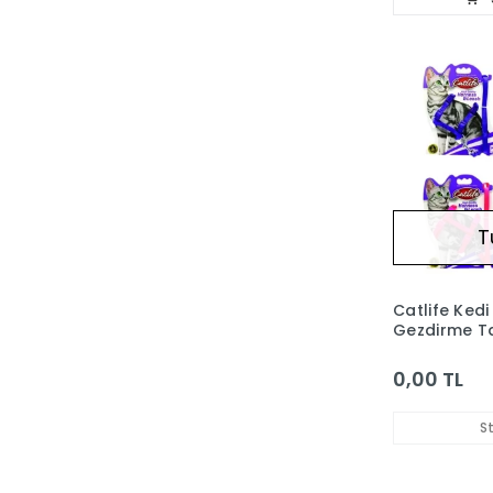
T
Catlife Ked
Gezdirme T
Takımı 110 
0,00 TL
S