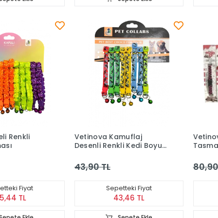
li Renkli
Vetinova Kamuflaj
Vetino
ası
Desenli Renkli Kedi Boyun
Tasma
Tasması
43,90 TL
80,90
tteki Fiyat
Sepetteki Fiyat
5,44 TL
43,46 TL
Sepete Ekle
Sepete Ekle