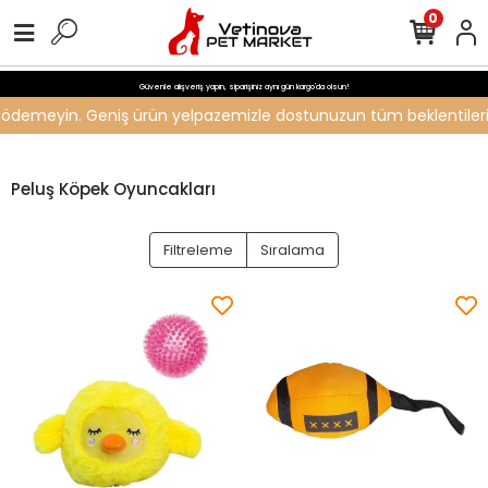
0
Güvenle alışveriş yapın, siparişiniz aynı gün kargo'da olsun!
ti ödemeyin. Geniş ürün yelpazemizle dostunuzun tüm beklentilerini 
Peluş Köpek Oyuncakları
Filtreleme
Sıralama