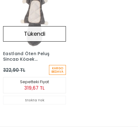
Tükendi
Eastland Öten Peluş
Sincap Köpek
Oyuncağı (36 cm)
KARGO
322,90 TL
BEDAVA
Sepetteki Fiyat
319,67 TL
Stokta Yok