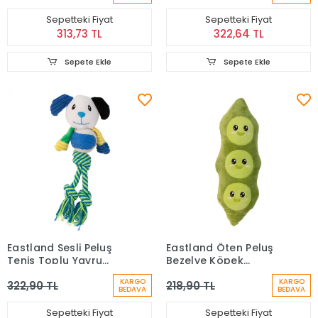
Sepetteki Fiyat
Sepetteki Fiyat
313,73 TL
322,64 TL
Sepete Ekle
Sepete Ekle
Eastland Sesli Peluş
Eastland Öten Peluş
Tenis Toplu Yavru
Bezelye Köpek
Köpek Oyuncağı 25
Oyuncağı (30,5 cm)
KARGO
KARGO
322,90 TL
218,90 TL
cm
BEDAVA
BEDAVA
Sepetteki Fiyat
Sepetteki Fiyat