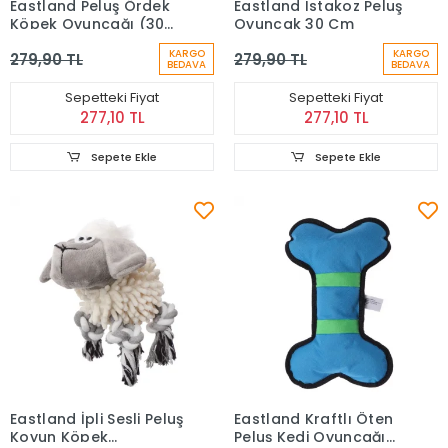
Eastland Peluş Ördek
Eastland Istakoz Peluş
Köpek Oyuncağı (30
Oyuncak 30 Cm
cm)
KARGO
KARGO
279,90 TL
279,90 TL
BEDAVA
BEDAVA
Sepetteki Fiyat
Sepetteki Fiyat
277,10 TL
277,10 TL
Sepete Ekle
Sepete Ekle
Eastland İpli Sesli Peluş
Eastland Kraftlı Öten
Koyun Köpek
Peluş Kedi Oyuncağı