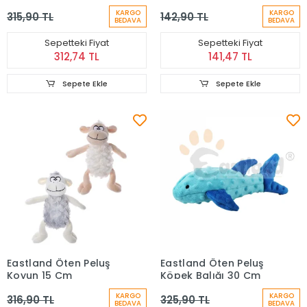
Oyuncağı (25 cm)
25 Cm
KARGO
KARGO
315,90 TL
142,90 TL
BEDAVA
BEDAVA
Sepetteki Fiyat
Sepetteki Fiyat
312,74 TL
141,47 TL
Sepete Ekle
Sepete Ekle
Eastland Öten Peluş
Eastland Öten Peluş
Koyun 15 Cm
Köpek Balığı 30 Cm
KARGO
KARGO
316,90 TL
325,90 TL
BEDAVA
BEDAVA