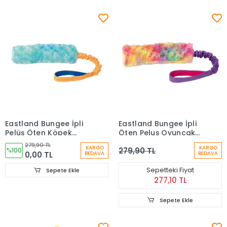
Eastland Bungee İpli
Eastland Bungee İpli
Pelüş Öten Köpek
Öten Peluş Oyuncak
Oyuncağı Mavi (52
Gökkuşağı 52cm
279,90 TL
KARGO
KARGO
279,90 TL
cm)
%100
0,00 TL
BEDAVA
BEDAVA
Sepetteki Fiyat
Sepete Ekle
277,10 TL
Sepete Ekle