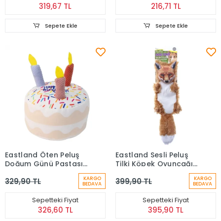
319,67 TL
216,71 TL
Sepete Ekle
Sepete Ekle
Eastland Öten Peluş
Eastland Sesli Peluş
Doğum Günü Pastası
Tilki Köpek Oyuncağı
Köpek Oyuncağı (14
(28 cm)
KARGO
KARGO
329,90 TL
399,90 TL
cm)
BEDAVA
BEDAVA
Sepetteki Fiyat
Sepetteki Fiyat
326,60 TL
395,90 TL