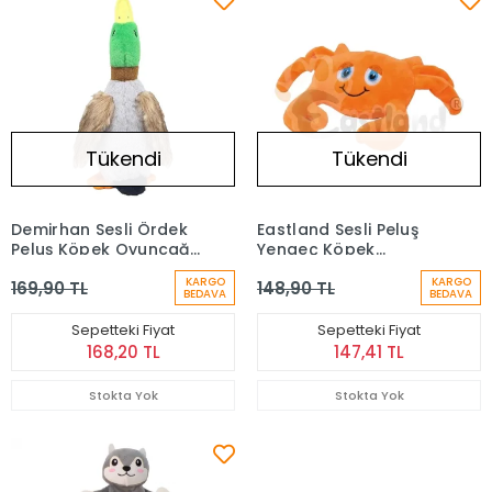
Tükendi
Tükendi
Demirhan Sesli Ördek
Eastland Sesli Peluş
Peluş Köpek Oyuncağı
Yengeç Köpek
27 cm
Oyuncağı (15 cm)
KARGO
KARGO
169,90 TL
148,90 TL
BEDAVA
BEDAVA
Sepetteki Fiyat
Sepetteki Fiyat
168,20 TL
147,41 TL
Stokta Yok
Stokta Yok