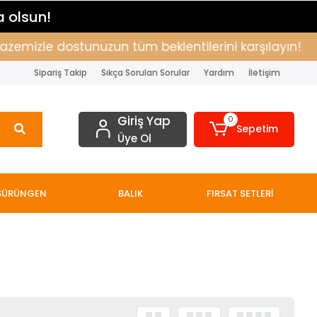
a olsun!
zemizle dostunuzun tüm beklentilerini karşılayın!
Sipariş Takip
Sıkça Sorulan Sorular
Yardım
İletişim
Giriş Yap
0
Sepetim
Üye Ol
SÜRÜNGEN
BALIK
FIRSAT SETLERİ