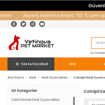
Güvenle
yın!
Alışveriş keyfinizi katlayın! 700 TL üzeri si
En Yenile
TÜM KATEGORİLER
KEDİ
Ana Sayfa
Kedi
Kedi Oyuncakları
Catnipli Kedi Oyunca
Alt Kategoriler
Catnipli K
Ödül Hazneli Kedi Oyuncakları