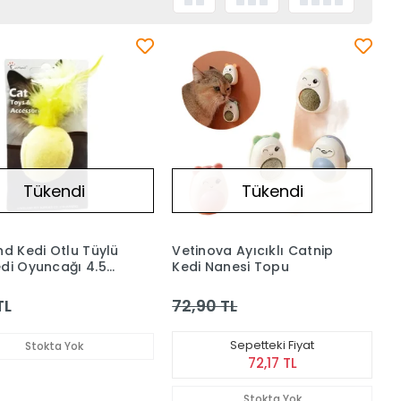
Tükendi
Tükendi
nd Kedi Otlu Tüylü
Vetinova Ayıcıklı Catnip
di Oyuncağı 4.5
Kedi Nanesi Topu
TL
72,90 TL
Sepetteki Fiyat
Stokta Yok
72,17 TL
Stokta Yok