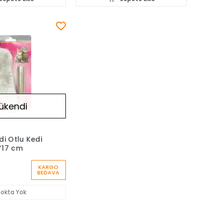
ükendi
di Otlu Kedi
*17 cm
KARGO
BEDAVA
tokta Yok