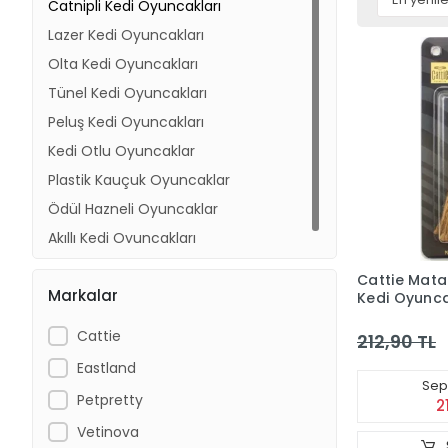
Catnipli Kedi Oyuncakları
Lazer Kedi Oyuncakları
Olta Kedi Oyuncakları
Tünel Kedi Oyuncakları
Peluş Kedi Oyuncakları
Kedi Otlu Oyuncaklar
Plastik Kauçuk Oyuncaklar
Ödül Hazneli Oyuncaklar
Akıllı Kedi Oyuncakları
Cattie Matat
Markalar
Kedi Oyunc
Cattie
212,90 TL
Eastland
Sepe
Petpretty
2
Vetinova