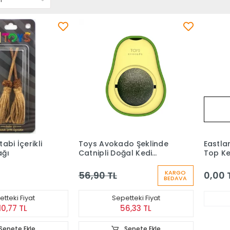
abi İçerikli
Toys Avokado Şeklinde
Eastla
ağı
Catnipli Doğal Kedi
Top Ke
Yalama Topu
Cm
KARGO
56,90 TL
0,00 
BEDAVA
tteki Fiyat
Sepetteki Fiyat
10,77 TL
56,33 TL
Sepete Ekle
Sepete Ekle