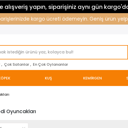
 alışveriş yapın, siparişiniz aynı gün kargo'd
parişlerinizde kargo ücreti ödemeyin. Geniş ürün yelpa
r
,
Çok Satanlar
,
En Çok Oylananlar
KÖPEK
KUŞ
KEMİRGEN
kları
edi Oyuncakları