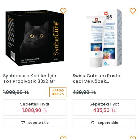
Synbiocure Kediler İçin
Swiss Calcium Pasta
Toz Probiyotik 30x2 Gr
Kedi Ve Köpek
Kalsiyum Desteği 100
KARGO
1.099,90 TL
439,90 TL
Gr
BEDAVA
Sepetteki Fiyat
Sepetteki Fiyat
1.088,90 TL
435,50 TL
Sepete Ekle
Sepete Ekle