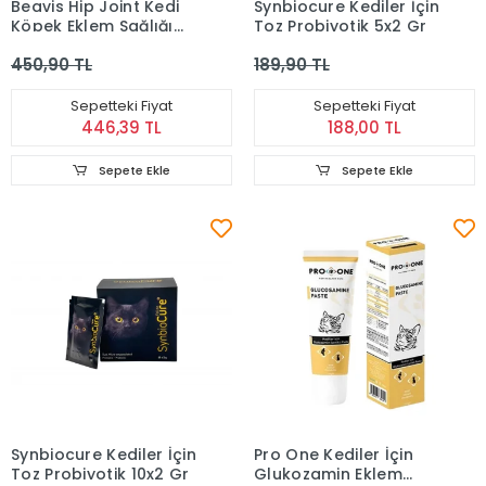
Beavis Hip Joint Kedi
Synbiocure Kediler İçin
Köpek Eklem Sağlığı
Toz Probiyotik 5x2 Gr
Destekleyici
450,90 TL
189,90 TL
Çiğnenebilir Tablet 105
Gr
Sepetteki Fiyat
Sepetteki Fiyat
446,39 TL
188,00 TL
Sepete Ekle
Sepete Ekle
Synbiocure Kediler İçin
Pro One Kediler İçin
Toz Probiyotik 10x2 Gr
Glukozamin Eklem