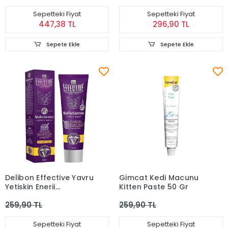
Sepetteki Fiyat
Sepetteki Fiyat
447,38 TL
296,90 TL
Sepete Ekle
Sepete Ekle
Delibon Effective Yavru
Gimcat Kedi Macunu
Yetişkin Enerji
Kitten Paste 50 Gr
Destekleyici Multi
259,90 TL
259,90 TL
Vitamin Macun 50 Gr
Sepetteki Fiyat
Sepetteki Fiyat