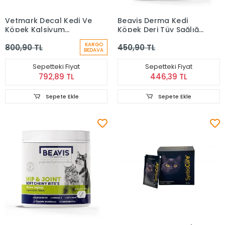
Vetmark Decal Kedi Ve
Beavis Derma Kedi
Köpek Kalsiyum
Köpek Deri Tüy Sağlığı
Takviyesi 60 Tablet
Destekleyici
KARGO
800,90 TL
450,90 TL
Çiğnenebilir Tablet 105
BEDAVA
Gr
Sepetteki Fiyat
Sepetteki Fiyat
792,89 TL
446,39 TL
Sepete Ekle
Sepete Ekle