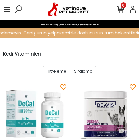
0
Güvenle alışveriş yapın, siparişiniz aynı gün kargo'da olsun!
ti ödemeyin. Geniş ürün yelpazemizle dostunuzun tüm beklentilerini 
Kedi Vitaminleri
Filtreleme
Sıralama