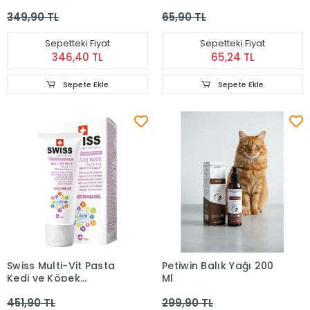
Desteği Macun 100 g
349,90 TL
65,90 TL
Sepetteki Fiyat
Sepetteki Fiyat
346,40 TL
65,24 TL
Sepete Ekle
Sepete Ekle
Swiss Multi-Vit Pasta
Petiwin Balık Yağı 200
Kedi ve Köpek
Ml
Multivitamin Malt 100 g
451,90 TL
299,90 TL