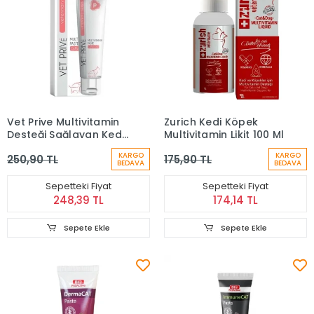
Vet Prive Multivitamin
Zurich Kedi Köpek
Desteği Sağlayan Kedi
Multivitamin Likit 100 Ml
ve Köpekler için Malt
KARGO
KARGO
250,90 TL
175,90 TL
Macun 100 Gr
BEDAVA
BEDAVA
Sepetteki Fiyat
Sepetteki Fiyat
248,39 TL
174,14 TL
Sepete Ekle
Sepete Ekle