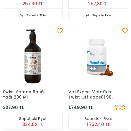
257,30 TL
257,30 TL
Sepete Ekle
Sepete Ekle
Swiss Somon Balığı
Vet Expert VetoSkin
Yağı 200 Ml
Twist Off Kapsül 90
Adet
KARGO
337,90 TL
1.749,90 TL
BEDAVA
Sepetteki Fiyat
Sepetteki Fiyat
334,52 TL
1.732,40 TL