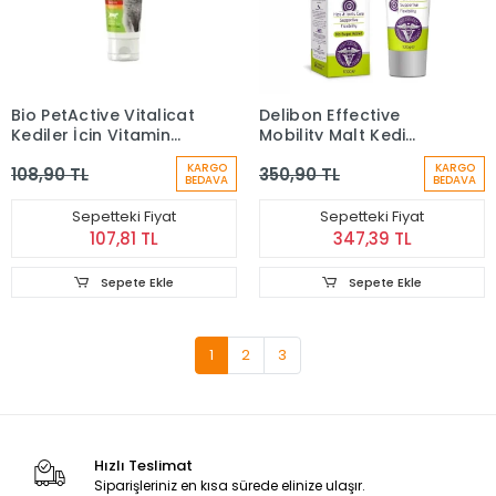
Bio PetActive Vitalicat
Delibon Effective
Kediler İçin Vitamin
Mobility Malt Kedi
Macunu 100 ml
Macunu 100 Gr
KARGO
KARGO
108,90 TL
350,90 TL
BEDAVA
BEDAVA
Sepetteki Fiyat
Sepetteki Fiyat
107,81 TL
347,39 TL
Sepete Ekle
Sepete Ekle
1
2
3
Hızlı Teslimat
Siparişleriniz en kısa sürede elinize ulaşır.