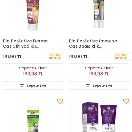
Bio PetActive Derma
Bio PetActive İmmune
Cat Cilt Sağlığı
Cat Bağışıklık
Destekleyici Kedi
Destekleyici Kedi
KARGO
KARGO
191,90 TL
191,90 TL
Vitamin Macunu 100 Ml
Vitamin Macunu 100 Ml
BEDAVA
BEDAVA
Sepetteki Fiyat
Sepetteki Fiyat
189,98 TL
189,98 TL
Sepete Ekle
Sepete Ekle