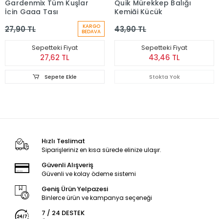
Gardenmix Tüm Kuşlar
Quik Mürekkep Balığı
İçin Gaga Taşı
Kemiği Küçük
KARGO
27,90 TL
43,90 TL
BEDAVA
Sepetteki Fiyat
Sepetteki Fiyat
27,62 TL
43,46 TL
Sepete Ekle
Stokta Yok
Hızlı Teslimat
Siparişleriniz en kısa sürede elinize ulaşır.
Güvenli Alışveriş
Güvenli ve kolay ödeme sistemi
Geniş Ürün Yelpazesi
Binlerce ürün ve kampanya seçeneği
7 / 24 DESTEK