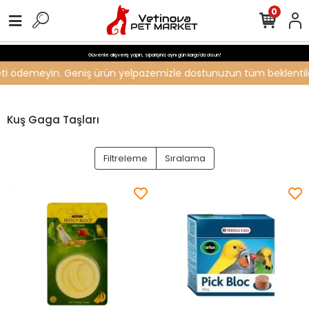
0
Güvenle alışveriş yapın, siparişiniz aynı gün kargo'da olsun!
ücreti ödemeyin. Geniş ürün yelpazemizle dostunuzun tüm beklentiler
Kuş Gaga Taşları
Filtreleme
Sıralama