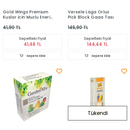
Gold Wings Premium
Versele Laga Orlux
Kuşlar için Muzlu Enerji
Pick Block Gaga Taşı
Bloğu
41,90 TL
145,90 TL
Sepetteki Fiyat
Sepetteki Fiyat
41,48 TL
144,44 TL
Sepete Ekle
Sepete Ekle
Tükendi