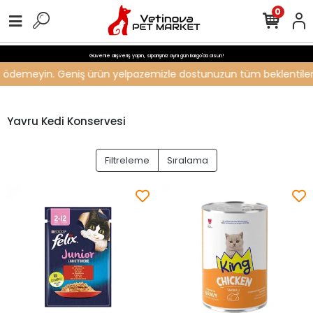
0
Güvenle alışveriş yapın, siparişiniz aynı gün kargo'da olsun!
eti ödemeyin. Geniş ürün yelpazemizle dostunuzun tüm beklentilerini
Yavru Kedi Konservesi
Filtreleme
Sıralama