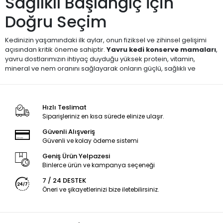
Sağlıklı Başlangıç İçin
Doğru Seçim
Kedinizin yaşamındaki ilk aylar, onun fiziksel ve zihinsel gelişimi
açısından kritik öneme sahiptir.
Yavru kedi konserve mamaları
,
yavru dostlarımızın ihtiyaç duyduğu yüksek protein, vitamin,
mineral ve nem oranını sağlayarak onların güçlü, sağlıklı ve
enerjik büyümesine destek olur.
Vetinova Pet Market olarak, 2 ila 12 aylık yavru kediler için özenle
seçilmiş yaş mama markalarını sizlere sunuyoruz.
Hızlı Teslimat
Siparişleriniz en kısa sürede elinize ulaşır.
🌟 Öne Çıkan Markalar
Güvenli Alışveriş
Güvenli ve kolay ödeme sistemi
🍼
Royal Canin Kitten
– Bağışıklık ve sindirim sistemi
Geniş Ürün Yelpazesi
desteği
Binlerce ürün ve kampanya seçeneği
🥩
Pro Plan Kitten
– Yüksek proteinli formül ile kas gelişimi
7 / 24 DESTEK
Öneri ve şikayetlerinizi bize iletebilirsiniz.
🐟
N&D Prime Kitten
– Düşük tahıllı ve doğal içerikler
🧡
Gimcat, Me-O, Reflex Plus, Schesir, Whiskas
– Seçici
kedilere özel lezzetler