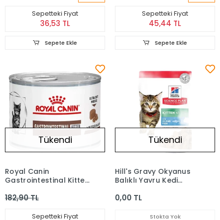
Sepetteki Fiyat
Sepetteki Fiyat
36,53 TL
45,44 TL
Sepete Ekle
Sepete Ekle
Tükendi
Tükendi
Royal Canin
Hill's Gravy Okyanus
Gastrointestinal Kitten
Balıklı Yavru Kedi
Konserve Yavru Kedi
Konserve 85 Gr
182,90 TL
0,00 TL
Maması 195 Gr
Sepetteki Fiyat
Stokta Yok