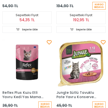
Kedi Maması
Konservesi 195 gr
KARGO
54,90 TL
194,90 TL
BEDAVA
Sepetteki Fiyat
Sepetteki Fiyat
54,35 TL
192,95 TL
Sepete Ekle
Sepete Ekle
Reflex Plus Kuzu Etli
Jungle Sütlü Tavuklu
Yavru Kedi Yaş Maması
Pate Yavru Konserve
85 Gr
Kedi Maması 100 Gr
KARGO
KARGO
36,90 TL
45,90 TL
BEDAVA
BEDAVA