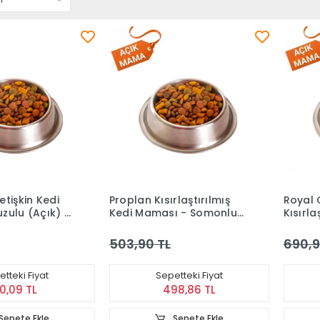
tişkin Kedi
Proplan Kısırlaştırılmış
Royal 
zulu (Açık) 1
Kedi Maması - Somonlu
Kısırla
(Açık) 1 kg
Maması
(Açık) 
503,90 TL
690,9
tteki Fiyat
Sepetteki Fiyat
0,09 TL
498,86 TL
Sepete Ekle
Sepete Ekle