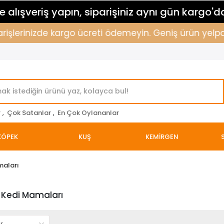
 alışveriş yapın, siparişiniz aynı gün kargo'd
işlerinizde kargo ücreti ödemeyin. Geniş ürün yelpazem
r
,
Çok Satanlar
,
En Çok Oylananlar
KÖPEK
KUŞ
KEMİRGEN
maları
 Kedi Mamaları