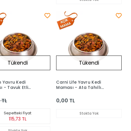
Tükendi
Tükendi
 Yavru Kedi
Carni Life Yavru Kedi
 - Tavuk Etli
Maması - Ata Tahıllı
1 kg
Tavuk & Nar & Cranberry
(Açık) 1 kg
 TL
0,00 TL
Sepetteki Fiyat
Stokta Yok
115,73 TL
Stokta Yok