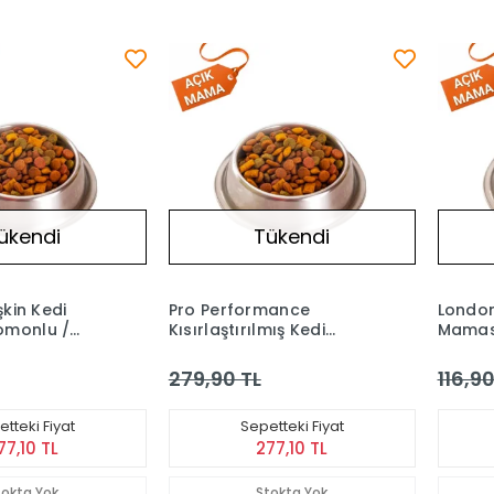
ükendi
Tükendi
şkin Kedi
Pro Performance
London
omonlu /
Kısırlaştırılmış Kedi
Maması
k) 1 kg
Maması - Kuzu &
(Açık) 
Somonlu (Açık) 1 kg
279,90 TL
116,90
tteki Fiyat
Sepetteki Fiyat
77,10 TL
277,10 TL
tokta Yok
Stokta Yok