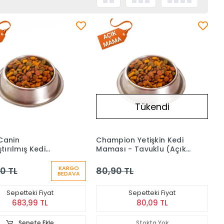
Tükendi
Canin
Champion Yetişkin Kedi
ştırılmış Kedi
Maması - Tavuklu (Açık)
 - Sterilised 37
1 kg
1 kg
KARGO
0 TL
80,90 TL
BEDAVA
Sepetteki Fiyat
Sepetteki Fiyat
683,99 TL
80,09 TL
Sepete Ekle
Stokta Yok