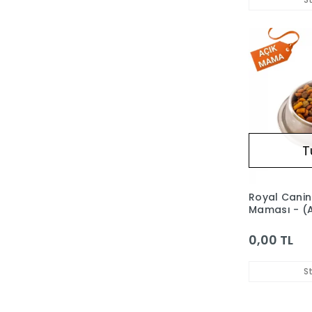
T
Royal Canin
Maması - (A
0,00 TL
S