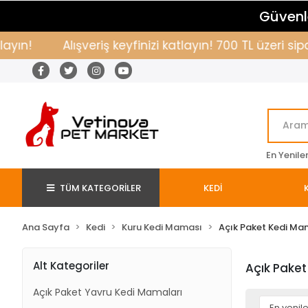
Güvenle
!
Alışveriş keyfinizi katlayın! 700 TL üzeri sipar
En Yenile
TÜM KATEGORİLER
KEDİ
Ana Sayfa
Kedi
Kuru Kedi Maması
Açık Paket Kedi Ma
Alt Kategoriler
Açık Paket
Açık Paket Yavru Kedi Mamaları