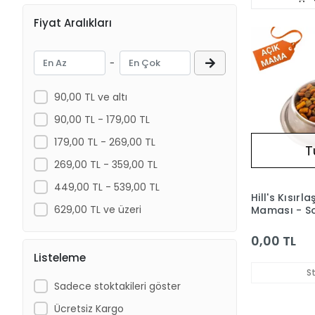
Pro Science
Fiyat Aralıkları
Royal Canin
-
90,00 TL ve altı
90,00 TL - 179,00 TL
179,00 TL - 269,00 TL
T
269,00 TL - 359,00 TL
449,00 TL - 539,00 TL
Hill's Kısırla
629,00 TL ve üzeri
Maması - So
(Açık) 1 kg
0,00 TL
Listeleme
S
Sadece stoktakileri göster
Ücretsiz Kargo