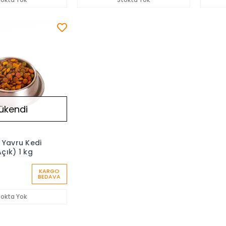
ükendi
 Yavru Kedi
çık) 1 kg
KARGO
BEDAVA
tokta Yok