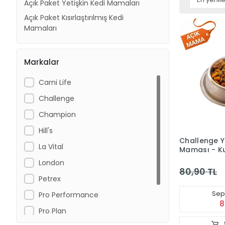
Açık Paket Yetişkin Kedi Mamaları
Açık Paket Kısırlaştırılmış Kedi
Mamaları
Markalar
Carni Life
Challenge
Champion
Hill's
Challenge Ye
La Vital
Maması - Ku
kg
London
80,90 TL
Petrex
Sepe
Pro Performance
8
Pro Plan