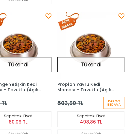
Tükendi
Tükendi
nge Yetişkin Kedi
Proplan Yavru Kedi
 - Tavuklu (Açık)
Maması - Tavuklu (Açık)
1 kg
KARGO
 TL
503,90 TL
BEDAVA
Sepetteki Fiyat
Sepetteki Fiyat
80,09 TL
498,86 TL
Stokta Yok
Stokta Yok