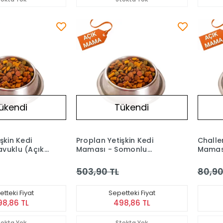
ükendi
Tükendi
şkin Kedi
Proplan Yetişkin Kedi
Challe
vuklu (Açık)
Maması - Somonlu
Maması
(Açık) 1 kg
1 kg
503,90 TL
80,90
tteki Fiyat
Sepetteki Fiyat
98,86 TL
498,86 TL
tokta Yok
Stokta Yok