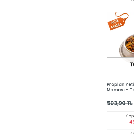
T
Proplan Yeti
Maması - Ta
1 kg
503,90 TL
Sepe
4
S