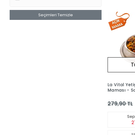
Seçimleri Temizle
T
La Vital Yeti
Maması - S
Hassas (Açı
279,90 TL
Sepe
2
S