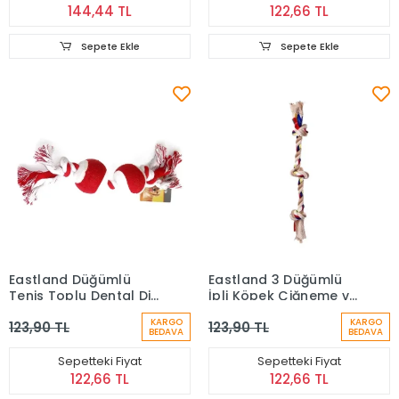
144,44 TL
122,66 TL
Sepete Ekle
Sepete Ekle
Eastland Düğümlü
Eastland 3 Düğümlü
Tenis Toplu Dental Diş
İpli Köpek Çiğneme ve
Bakımı Köpek
Stres Oyuncağı 42 cm
KARGO
KARGO
123,90 TL
123,90 TL
Oyuncağı Karışık
BEDAVA
BEDAVA
Renkli 33 Cm
Sepetteki Fiyat
Sepetteki Fiyat
122,66 TL
122,66 TL