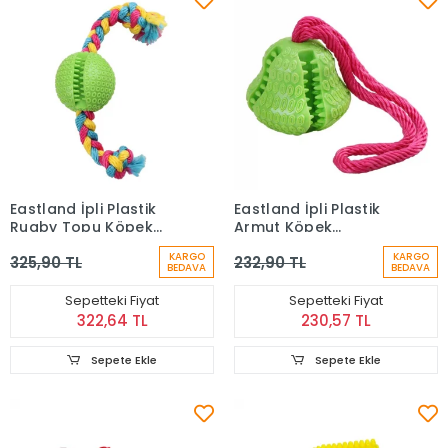
Eastland İpli Plastik
Eastland İpli Plastik
Rugby Topu Köpek
Armut Köpek
Oyuncağı (6,5 cm)
Oyuncağı (8 cm)
KARGO
KARGO
325,90 TL
232,90 TL
BEDAVA
BEDAVA
Sepetteki Fiyat
Sepetteki Fiyat
322,64 TL
230,57 TL
Sepete Ekle
Sepete Ekle