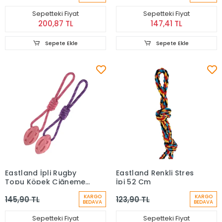
Sepetteki Fiyat
Sepetteki Fiyat
200,87 TL
147,41 TL
Sepete Ekle
Sepete Ekle
Eastland İpli Rugby
Eastland Renkli Stres
Topu Köpek Çiğneme
İpi 52 Cm
Oyuncağı 44 Cm
KARGO
KARGO
145,90 TL
123,90 TL
BEDAVA
BEDAVA
Sepetteki Fiyat
Sepetteki Fiyat