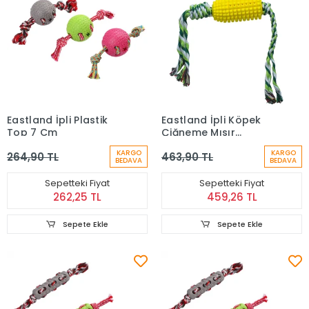
Eastland İpli Plastik
Eastland İpli Köpek
Top 7 Cm
Çiğneme Mısır
Oyuncak 52 Cm
KARGO
KARGO
264,90 TL
463,90 TL
BEDAVA
BEDAVA
Sepetteki Fiyat
Sepetteki Fiyat
262,25 TL
459,26 TL
Sepete Ekle
Sepete Ekle