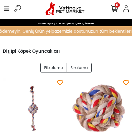
0
Güvenle alışveriş yapın, siparişiniz aynı gün kargo'da olsun!
ti ödemeyin. Geniş ürün yelpazemizle dostunuzun tüm beklentilerini 
Diş İpi Köpek Oyuncakları
Filtreleme
Sıralama