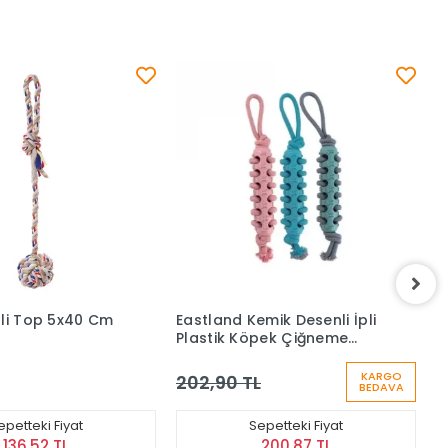
Kemik Desenli İpli
Eastland Dental Oyuncak
Köpek Çiğneme
İpli Tpr Köpek Çiğneme 33
 46 Cm
Cm
KARGO
KARGO
TL
148,90 TL
BEDAVA
BEDAVA
Sepetteki Fiyat
Sepetteki Fiyat
200,87 TL
147,41 TL