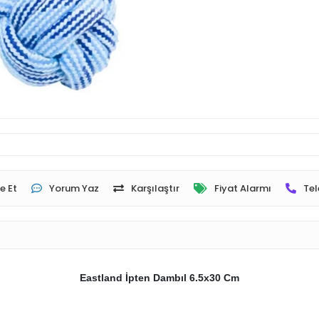
e Et
Yorum Yaz
Karşılaştır
Fiyat Alarmı
Tel
Eastland İpten Dambıl 6.5x30 Cm