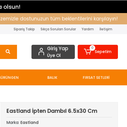
a olsun!
izle dostunuzun tüm beklentilerini karşılayın!
Alı
Sipariş Takip
Sıkça Sorulan Sorular
Yardım
İletişim
Giriş Yap
0
Sepetim
Üye Ol
SÜRÜNGEN
BALIK
FIRSAT SETLERİ
Eastland İpten Dambıl 6.5x30 Cm
Marka:
Eastland