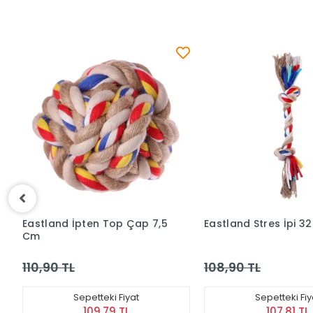
Eastland Stres İpi 32 Cm
Eastland İpli Top 
108,90 TL
108,90 TL
Sepetteki Fiyat
Sepetteki F
107,81 TL
107,81 T