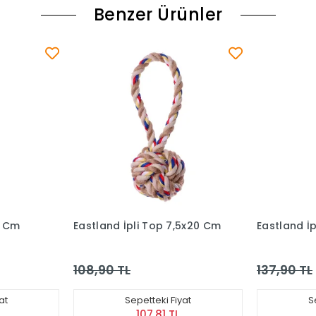
Benzer Ürünler
7,5x20 Cm
Eastland İpli Top 5x40 Cm
Eastland 
Plastik 
Oyuncağı
137,90 TL
202,90 
iyat
Sepetteki Fiyat
L
136,52 TL