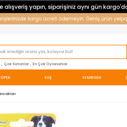
 alışveriş yapın, siparişiniz aynı gün kargo'd
işlerinizde kargo ücreti ödemeyin. Geniş ürün yelpazem
r
,
Çok Satanlar
,
En Çok Oylananlar
KÖPEK
KUŞ
KEMİRGEN
uncakları