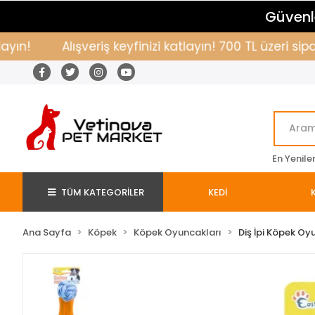
Güvenle
!
Alışveriş keyfinizi katlayın! 700 TL üzeri sipar
En Yenile
TÜM KATEGORİLER
KEDİ
Ana Sayfa
Köpek
Köpek Oyuncakları
Diş İpi Köpek Oy