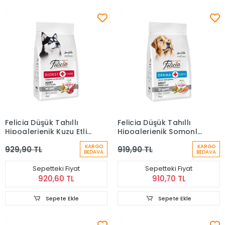
Felicia Düşük Tahıllı
Felicia Düşük Tahıllı
Hipoalerjenik Kuzu Etli
Hipoalerjenik Somonlu
Orta ve Büyük Irk
Orta ve Büyük Irk
KARGO
KARGO
929,90 TL
919,90 TL
Yetişkin Köpek Maması
Yetişkin Köpek Maması
BEDAVA
BEDAVA
3 Kg
3 Kg
Sepetteki Fiyat
Sepetteki Fiyat
920,60 TL
910,70 TL
Sepete Ekle
Sepete Ekle