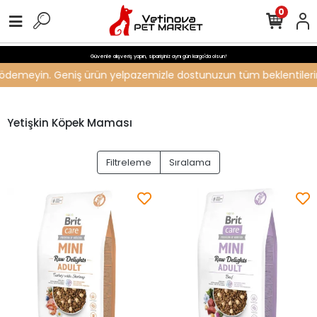
0
Güvenle alışveriş yapın, siparişiniz aynı gün kargo'da olsun!
ti ödemeyin. Geniş ürün yelpazemizle dostunuzun tüm beklentilerini 
Yetişkin Köpek Maması
Filtreleme
Sıralama