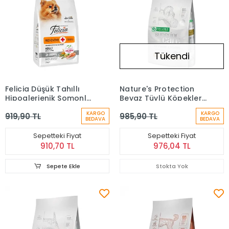
Tükendi
Felicia Düşük Tahıllı
Nature's Protection
Hipoalerjenik Somonlu
Beyaz Tüylü Köpekler
Küçük Irk Yetişkin
İçin Kuzu Etli Küçük Irk
KARGO
KARGO
919,90 TL
985,90 TL
Köpek Maması 3 Kg
Yetişkin Köpek Maması
BEDAVA
BEDAVA
(1,5 Kg)
Sepetteki Fiyat
Sepetteki Fiyat
910,70 TL
976,04 TL
Sepete Ekle
Stokta Yok