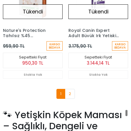
Tükendi
Tükendi
Nature's Protection
Royal Canin Expert
Tahılsız %45
Adult Büyük Irk Yetişkin
Hayvansal Proteinli Ve
Köpek Maması 13 kg
KARGO
KARGO
959,90 TL
3.175,90 TL
Kuzu Etli Küçük Irk Kızıl
BEDAVA
BEDAVA
Yetişkin Köpek Maması
(1,5 Kg)
Sepetteki Fiyat
Sepetteki Fiyat
950,30 TL
3.144,14 TL
Stokta Yok
Stokta Yok
1
2
🐾 Yetişkin Köpek Maması
– Sağlıklı, Dengeli ve