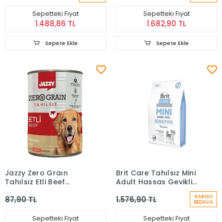
Sepetteki Fiyat
Sepetteki Fiyat
1.488,86 TL
1.682,90 TL
Sepete Ekle
Sepete Ekle
Jazzy Zero Graın
Brit Care Tahılsız Mini
Tahılsız Etli Beef
Adult Hassas Geyikli
Yetişkin Köpek
Köpek Maması 2 kg
KARGO
87,90 TL
1.576,90 TL
Konservesi 380 Gr
BEDAVA
Sepetteki Fiyat
Sepetteki Fiyat