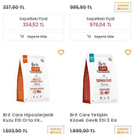
3 kg
İçin Somonlu Yavru
KARGO
337,90 TL
985,90 TL
Köpek Maması (1,5 kg)
BEDAVA
Sepetteki Fiyat
Sepetteki Fiyat
334,52 TL
976,04 TL
Sepete Ekle
Sepete Ekle
Brit Care Hipoalerjenik
Brit Care Yetişkin
Kuzu Etli Orta Irk
Köpek Geyik Etli 3 Kg
Yetişkin Köpek Maması
KARGO
KARGO
1.503,90 TL
1.699,90 TL
3 kg
BEDAVA
BEDAVA