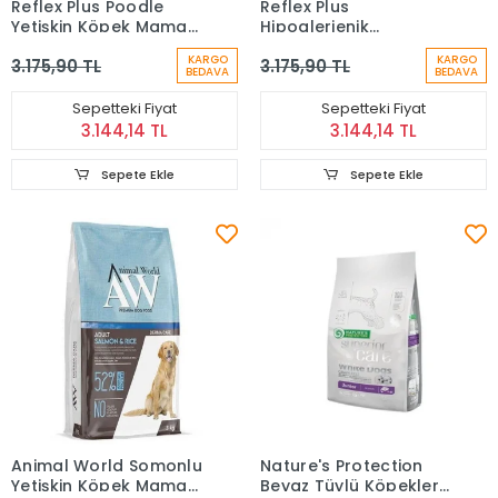
Reflex Plus Poodle
Reflex Plus
Yetişkin Köpek Maması
Hipoalerjenik
8 kg
Pomeranian Yetişkin
KARGO
KARGO
3.175,90 TL
3.175,90 TL
Köpek Maması (8 kg)
BEDAVA
BEDAVA
Sepetteki Fiyat
Sepetteki Fiyat
3.144,14 TL
3.144,14 TL
Sepete Ekle
Sepete Ekle
Animal World Somonlu
Nature's Protection
Yetişkin Köpek Maması
Beyaz Tüylü Köpekler