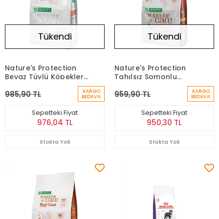
Tükendi
Tükendi
Nature's Protection
Nature's Protection
Beyaz Tüylü Köpekler
Tahılsız Somonlu
İçin Tahılsız Somonlu
Küçük Irk Kızıl Yetişkin
KARGO
KARGO
985,90 TL
959,90 TL
Küçük Irk Yetişkin
Köpek Maması (1,5 kg)
BEDAVA
BEDAVA
Köpek Maması (1,5 Kg)
Sepetteki Fiyat
Sepetteki Fiyat
976,04 TL
950,30 TL
Stokta Yok
Stokta Yok