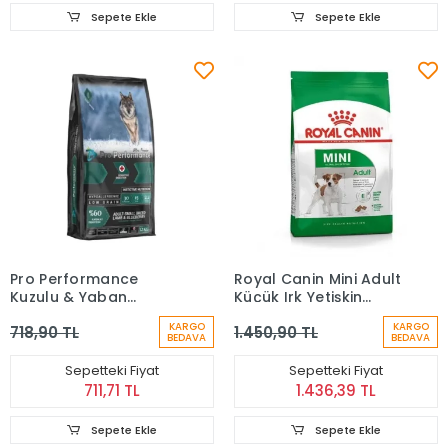
Sepete Ekle
Sepete Ekle
Pro Performance
Royal Canin Mini Adult
Kuzulu & Yaban
Küçük Irk Yetişkin
Mersinli Küçük Irk
Köpek Maması 2 Kg
KARGO
KARGO
718,90 TL
1.450,90 TL
Yetişkin Köpek Maması
BEDAVA
BEDAVA
2 Kg
Sepetteki Fiyat
Sepetteki Fiyat
711,71 TL
1.436,39 TL
Sepete Ekle
Sepete Ekle