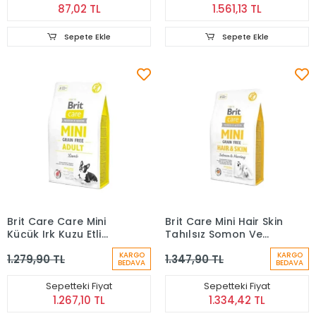
87,02 TL
1.561,13 TL
Sepete Ekle
Sepete Ekle
Brit Care Care Mini
Brit Care Mini Hair Skin
Küçük Irk Kuzu Etli
Tahılsız Somon Ve
Tahılsız Yetişkin Köpek
Ringa Balıklı Küçük Irk
KARGO
KARGO
1.279,90 TL
1.347,90 TL
Maması 2 Kg
Yetişkin Köpek Maması
BEDAVA
BEDAVA
2 kg
Sepetteki Fiyat
Sepetteki Fiyat
1.267,10 TL
1.334,42 TL