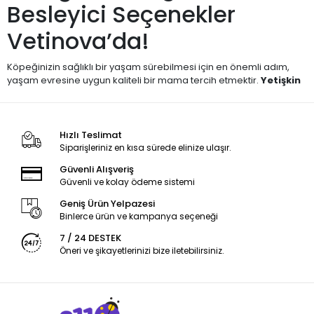
Besleyici Seçenekler
Vetinova’da!
Köpeğinizin sağlıklı bir yaşam sürebilmesi için en önemli adım,
yaşam evresine uygun kaliteli bir mama tercih etmektir.
Yetişkin
köpek mamaları
, köpeğinizin günlük enerji ihtiyacını
karşılayacak şekilde formüle edilmiştir. Bu mamalar, bağışıklık
sistemini destekleyen vitaminlerle, güçlü kas yapısını koruyan
kaliteli proteinlerle ve sağlıklı sindirimi destekleyen liflerle
Hızlı Teslimat
zenginleştirilmiştir.
Siparişleriniz en kısa sürede elinize ulaşır.
Güvenli Alışveriş
Vetinova Pet Market olarak, her ırktan ve boyuttan yetişkin köpeğe
Güvenli ve kolay ödeme sistemi
uygun, yüksek kaliteli kuru mama çeşitlerini sizlere sunuyoruz.
Geniş marka yelpazemiz sayesinde köpeğinizin damak zevkine
Geniş Ürün Yelpazesi
ve özel beslenme ihtiyaçlarına en uygun ürünü kolayca
Binlerce ürün ve kampanya seçeneği
bulabilirsiniz.
7 / 24 DESTEK
Öneri ve şikayetlerinizi bize iletebilirsiniz.
🐶 Hangi Köpekler İçin
Uygundur?
1 yaşını doldurmuş ve 7 yaşına kadar olan köpekler