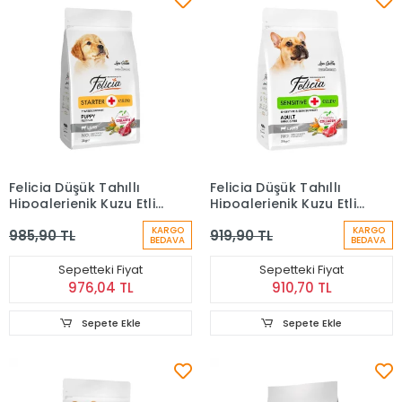
Felicia Düşük Tahıllı
Felicia Düşük Tahıllı
Hipoalerjenik Kuzu Etli
Hipoalerjenik Kuzu Etli
Küçük Irk Yavru Köpek
Küçük Irk Yetişkin
KARGO
KARGO
985,90 TL
919,90 TL
Maması 3 Kg
Köpek Maması 3 Kg
BEDAVA
BEDAVA
Sepetteki Fiyat
Sepetteki Fiyat
976,04 TL
910,70 TL
Sepete Ekle
Sepete Ekle