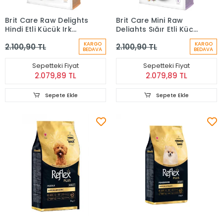
Brit Care Raw Delights
Brit Care Mini Raw
Hindi Etli Küçük Irk
Delights Sığır Etli Küçük
Tahılsız Yetişkin Köpek
Irk Tahılsız Yetişkin
KARGO
KARGO
2.100,90 TL
2.100,90 TL
Maması 2 Kg
Köpek Maması 2 Kg
BEDAVA
BEDAVA
Sepetteki Fiyat
Sepetteki Fiyat
2.079,89 TL
2.079,89 TL
Sepete Ekle
Sepete Ekle