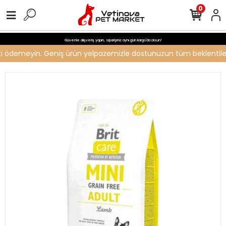
0
Güvenle alışveriş yapın, siparişiniz aynı gün kargo'da olsun!
reti ödemeyin. Geniş ürün yelpazemizle dostunuzun tüm beklentilerin