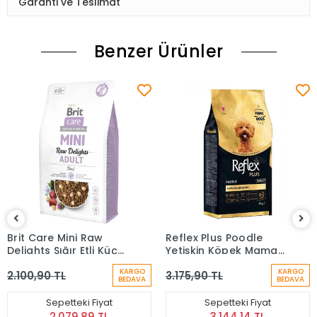
Garanti ve Teslimat
Benzer Ürünler
Brit Care Mini Raw
Reflex Plus Poodle
Delights Sığır Etli Küçük
Yetişkin Köpek Maması
Irk Tahılsız Yetişkin
8 kg
KARGO
KARGO
2.100,90 TL
3.175,90 TL
Köpek Maması 2 Kg
BEDAVA
BEDAVA
Sepetteki Fiyat
Sepetteki Fiyat
2.079,89 TL
3.144,14 TL