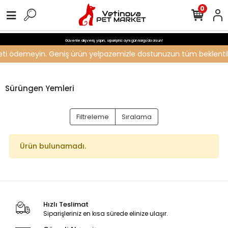
0
Güvenle alışveriş yapın, siparişiniz aynı gün kargo'da olsun!
ücreti ödemeyin. Geniş ürün yelpazemizle dostunuzun tüm beklentiler
Sürüngen Yemleri
Filtreleme
Sıralama
Ürün bulunamadı.
Hızlı Teslimat
Siparişleriniz en kısa sürede elinize ulaşır.