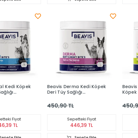
al Kedi Köpek
Beavis Derma Kedi Köpek
Beavis
Sağlığı
Deri Tüy Sağlığı
Köpek 
 Çiğnenebilir
Destekleyici Çiğnenebilir
Destekl
Gr
Tablet 105 Gr
Tablet
450,90 TL
450,9
tteki Fiyat
Sepetteki Fiyat
46,39 TL
446,39 TL
Sepete Ekle
Sepete Ekle