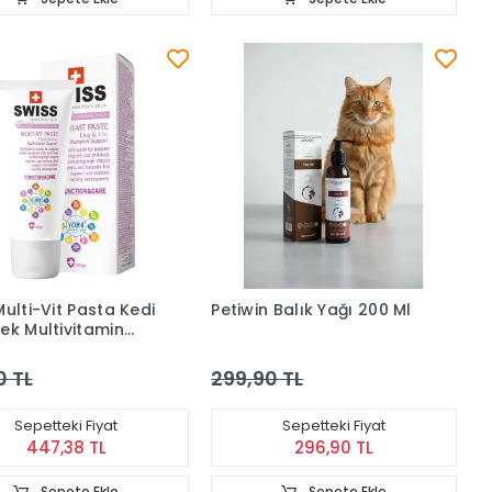
Multi-Vit Pasta Kedi
Petiwin Balık Yağı 200 Ml
ek Multivitamin
00 g
0 TL
299,90 TL
Sepetteki Fiyat
Sepetteki Fiyat
447,38 TL
296,90 TL
Sepete Ekle
Sepete Ekle