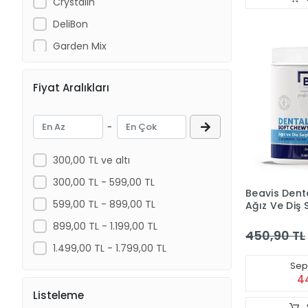
Crystalin
DeliBon
Garden Mix
Gimcat
Fiyat Aralıkları
İnspector
Jungle
-
Kiki Excellent
MeryCare
300,00 TL ve altı
NHP
300,00 TL - 599,00 TL
Beavis Dent
OneVet
599,00 TL - 899,00 TL
Ağız Ve Diş 
Destekleyici
Petiwin
899,00 TL - 1.199,00 TL
Tablet 105 
450,90 TL
Pro One
1.499,00 TL - 1.799,00 TL
Pure Oxi
Sepe
4
Quik
Listeleme