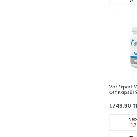
Vet Expert 
Off Kapsül 
1.749,90 T
Sepe
1.