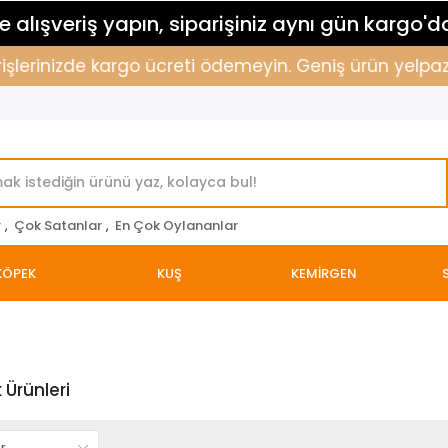
 alışveriş yapın, siparişiniz aynı gün kargo'd
erinizde kargo ücreti ödemeyin. Geniş ürün yelpazemizl
r
,
Çok Satanlar
,
En Çok Oylananlar
KÖPEK
KUŞ
KEMİRGEN
 Ürünleri