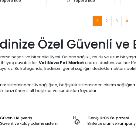
Sepete Ekle
Sepete Ekle
1
2
3
4
dinize Özel Güvenli ve E
ımızın neşesi ve birer aile üyesi. Onların sağlıklı, mutlu ve uzun bir y
ihtiyaç duyabilirler.
VetiNova Pet Market
olarak, dostunuzun her türl
uyoruz. Bu kategoride, kedinizin genel sağlığını desteklemekten, beli
irim sisteminden tüy sağlığına, bağışıklık sisteminden eklem sağlığın
i bazı önemli alt başlıklar ve sundukları faydalar:
ltları
:
Kediler yalanarak temizlenirken yuttukları tüyleri sindiremezle
ı, bu tüy yumaklarının doğal yolla dışarı atılmasına yardımcı olarak sin
lmez bir takviyedir.
Güvenli Alışveriş
Geniş Ürün Yelpazesi
taminleri
:
Kedinizin bağışıklık sistemini güçlendirmek, enerji seviyesi
Güvenli ve kolay ödeme sistemi
Binlerce ürün ve kampany
edilmiş vitamin takviyeleri sunuyoruz. Özellikle yavru kediler, yaşlı kedi
nem taşır.