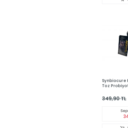
Synbiocure K
Toz Probiyot
349,90 TL
Sepe
3