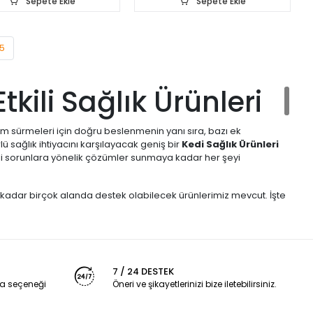
Sepete Ekle
Sepete Ekle
5
tkili Sağlık Ürünleri
aşam sürmeleri için doğru beslenmenin yanı sıra, bazı ek
ü sağlık ihtiyacını karşılayacak geniş bir
Kedi Sağlık Ürünleri
rli sorunlara yönelik çözümler sunmaya kadar her şeyi
a kadar birçok alanda destek olabilecek ürünlerimiz mevcut. İşte
r ve bu tüyler zamanla midede tüy yumakları oluşturabilir. Malt
dirim problemlerini önler. Özellikle uzun tüylü kediler için
7 / 24 DESTEK
ni artırmak ve genel sağlığını desteklemek için özel olarak
a seçeneği
Öneri ve şikayetlerinizi bize iletebilirsiniz.
ler veya belirli sağlık sorunları olan kediler için vitamin desteği