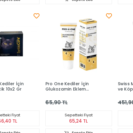
ediler İçin
Pro One Kediler İçin
Swiss 
ik 10x2 Gr
Glukozamin Eklem
ve Köp
Desteği Macun 100 g
Malt 1
65,90 TL
451,9
tteki Fiyat
Sepetteki Fiyat
46,40 TL
65,24 TL
Sepete Ekle
Sepete Ekle