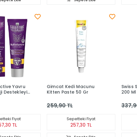
ctive Yavru
Gimcat Kedi Macunu
Swiss 
ji Destekleyici
Kitten Paste 50 Gr
200 Ml
in Macun 50
259,90 TL
337,9
tteki Fiyat
Sepetteki Fiyat
57,30 TL
257,30 TL