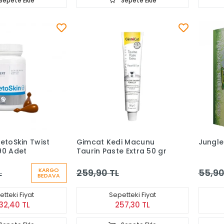
Sepete Ekle
Sepete Ekle
VetoSkin Twist
Gimcat Kedi Macunu
Jungle 
90 Adet
Taurin Paste Extra 50 gr
KARGO
L
259,90 TL
55,90
BEDAVA
tteki Fiyat
Sepetteki Fiyat
732,40 TL
257,30 TL