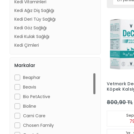
Kedi Vitaminleri
Kedi Ağız Diş Sağlığı
Kedi Deri Tüy Sağlığı
Kedi Göz Sağlığı
Kedi Kulak Sağlığı
Kedi Çimleri
Markalar
Beaphar
Vetmark Dec
Beavis
Köpek Kalsi
60 Tablet
Bio PetActive
800,90 TL
Bioline
Sepe
Carni Care
7
Chosen Family