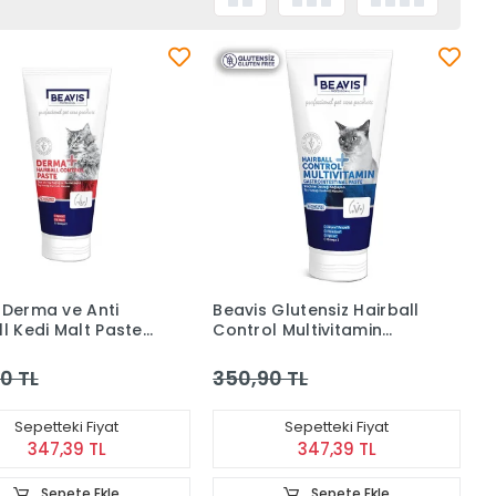
 Derma ve Anti
Beavis Glutensiz Hairball
ll Kedi Malt Paste
Control Multivitamin
Gastointestinal Kedi Malt
Paste 75 ml
0 TL
350,90 TL
Sepetteki Fiyat
Sepetteki Fiyat
347,39 TL
347,39 TL
Sepete Ekle
Sepete Ekle