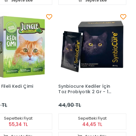
Sepete Ekle
Sepete Ekle
Fileli Kedi Çimi
Synbiocure Kediler İçin
Toz Probiyotik 2 Gr - 1
Adet
 TL
44,90 TL
Sepetteki Fiyat
Sepetteki Fiyat
55,34 TL
44,45 TL