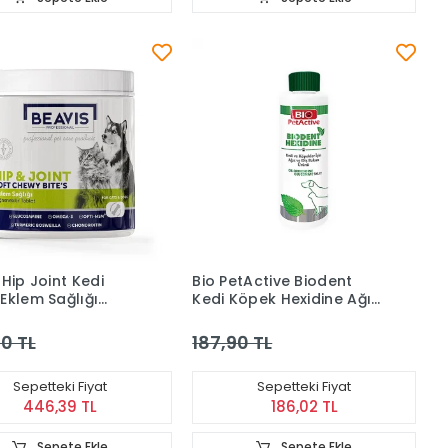
 Hip Joint Kedi
Bio PetActive Biodent
Eklem Sağlığı
Kedi Köpek Hexidine Ağız
eyici Çiğnenebilir
ve Diş Bakım Solüsyonu
 105 Gr
(250 ml)
0 TL
187,90 TL
Sepetteki Fiyat
Sepetteki Fiyat
446,39 TL
186,02 TL
Sepete Ekle
Sepete Ekle