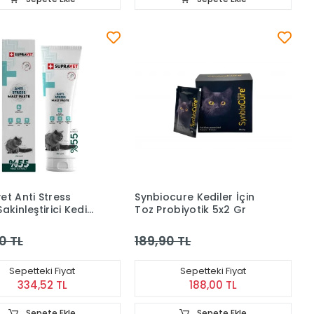
et Anti Stress
Synbiocure Kediler İçin
akinleştirici Kedi
Toz Probiyotik 5x2 Gr
 100 gr
0 TL
189,90 TL
Sepetteki Fiyat
Sepetteki Fiyat
334,52 TL
188,00 TL
Sepete Ekle
Sepete Ekle