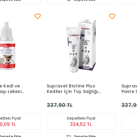
e Kedi ve
Supravet Biotine Plus
Suprav
şı Lekesi
Kediler İçin Tüy Sağlığı
Paste S
 Losyon (50
Güçlendirici Malt Macun
Macunu
100 gr
337,90 TL
337,9
tteki Fiyat
Sepetteki Fiyat
0,09 TL
334,52 TL
Sepete Ekle
Sepete Ekle