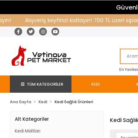
Güvenle
Alışveriş keyfinizi katlayın! 700 TL üzeri siparişl
En Yenile
TÜM KATEGORİLER
KEDİ
Ana Sayfa
Kedi
Kedi Sağlık Ürünleri
Alt Kategoriler
Kedi Sağlık
Kedi Maltları