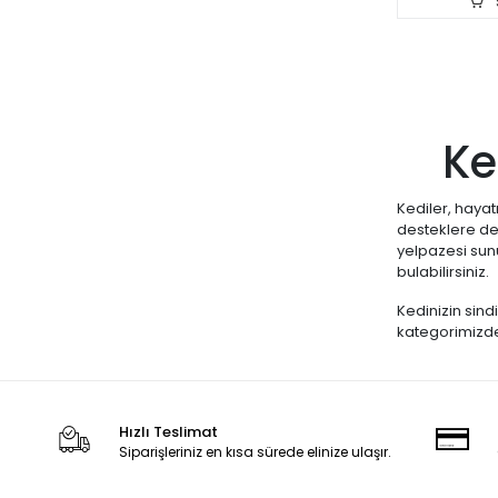
Ke
Kediler, hayat
desteklere de 
yelpazesi sun
bulabilirsiniz.
Kedinizin sind
kategorimizdek
Kedi Ma
macunlar
vazgeçi
Hızlı Teslimat
Kedi Vi
Siparişleriniz en kısa sürede elinize ulaşır.
formüle 
büyük ö