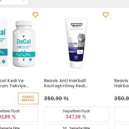
al Kedi Ve
Beavis Anti Hairball
Beavis
yum Takviyesi
Kısırlaştırılmış Kedi
Hairba
Macunu 75 Ml
75 ml
KARGO
350,90 TL
350,9
BEDAVA
tteki Fiyat
Sepetteki Fiyat
92,89 TL
347,39 TL
Sepete Ekle
Sepete Ekle