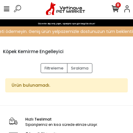
0
Güvenle alışveriş yapın, siparişiniz aynı gün kargo'da olsun!
ücreti ödemeyin. Geniş ürün yelpazemizle dostunuzun tüm beklentiler
Köpek Kemirme Engelleyici
Filtreleme
Sıralama
Ürün bulunamadı.
Hızlı Teslimat
Siparişleriniz en kısa sürede elinize ulaşır.