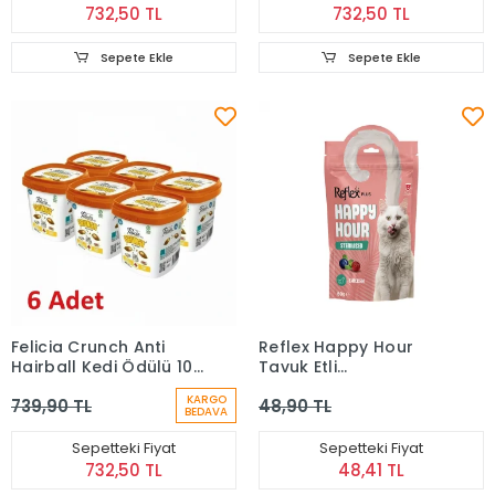
732,50 TL
732,50 TL
Sepete Ekle
Sepete Ekle
Felicia Crunch Anti
Reflex Happy Hour
Hairball Kedi Ödülü 100
Tavuk Etli
Gr 6'lı
Kısırlaştırılmış Kedi̇
KARGO
739,90 TL
48,90 TL
Ödül Maması 60 gr
BEDAVA
Sepetteki Fiyat
Sepetteki Fiyat
732,50 TL
48,41 TL