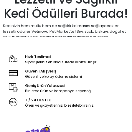
Kedi Ödülleri Burada!
Kedinizin hem mutlu hem de sağlıklı kalmasını sağlayacak en
lezzetli ödüller Vetinova Pet Market’te! Sıvı, stick, bisküvi, doğal et
ve kurutulmuş kedi ödülleri gibi farklı formlarda sunulan
seçeneklerle her damağa uygun alternatifleri bir arada
bulabilirsiniz.
Hızlı Teslimat
Gimcat, Inaba, Reflex, Dreamies, Wanpy, Miamor, Schesir ve Brit
Siparişleriniz en kısa sürede elinize ulaşır.
Care gibi güvenilir markaların özenle seçilmiş ürünleriyle kedinize
güvenle ödül verebilirsiniz. Eğitim, motivasyon veya sadece küçük
Güvenli Alışveriş
bir mutluluk anı için ideal bu lezzetler, doğal içerikleri ve taze
Güvenli ve kolay ödeme sistemi
yapılarıyla öne çıkar.
Geniş Ürün Yelpazesi
Siz de kedinizin favori lezzetini keşfetmek için aşağıdaki alt
Binlerce ürün ve kampanya seçeneği
kategorilerden seçim yapabilirsiniz:
7 / 24 DESTEK
🔹
Sıvı Kedi Ödülleri
Öneri ve şikayetlerinizi bize iletebilirsiniz.
🔹
Stick Kedi Ödülleri
🔹
Kedi Bisküvileri
🔹
Kurutulmuş Kedi Ödülleri
🔹
Doğal Et Kedi Ödülleri