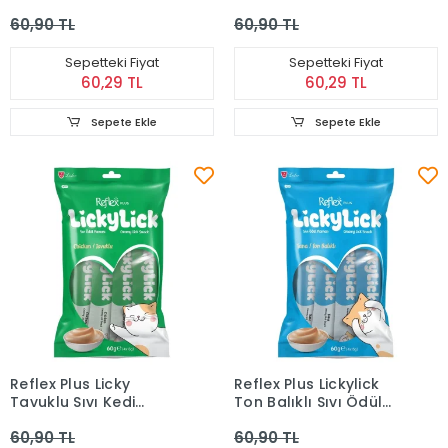
Maması 4x15 g
Maması 4x15 g
60,90 TL
60,90 TL
Sepetteki Fiyat
Sepetteki Fiyat
60,29 TL
60,29 TL
Sepete Ekle
Sepete Ekle
Reflex Plus Licky
Reflex Plus Lickylick
Tavuklu Sıvı Kedi
Ton Balıklı Sıvı Ödül
Ödülü 4x15 Gr
Maması 4x15 Gr
60,90 TL
60,90 TL