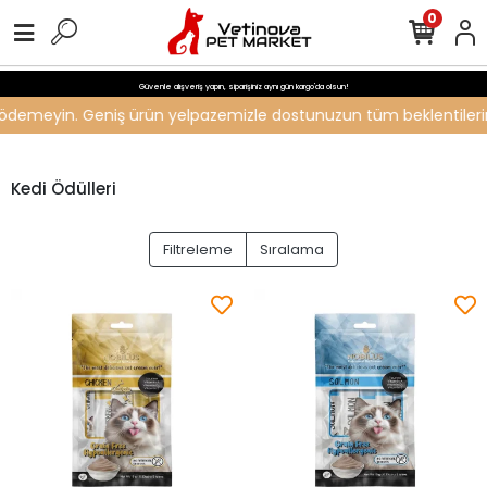
0
Güvenle alışveriş yapın, siparişiniz aynı gün kargo'da olsun!
i ödemeyin. Geniş ürün yelpazemizle dostunuzun tüm beklentilerini k
Kedi Ödülleri
Filtreleme
Sıralama