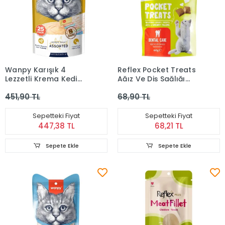
Wanpy Karışık 4
Reflex Pocket Treats
Lezzetli Krema Kedi
Ağız Ve Diş Sağlığı
Ödülü 25*14 gr
Yetişkin Kedi Ödül
451,90 TL
68,90 TL
Maması 60 Gr
Sepetteki Fiyat
Sepetteki Fiyat
447,38 TL
68,21 TL
Sepete Ekle
Sepete Ekle