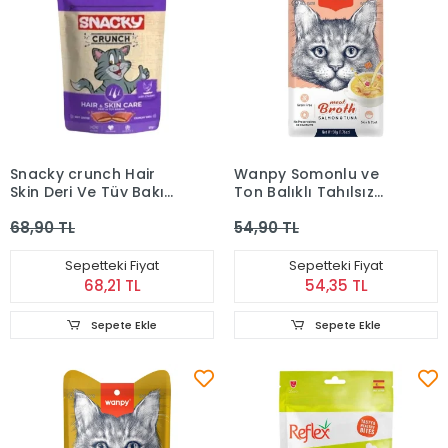
Snacky crunch Hair
Wanpy Somonlu ve
Skin Deri Ve Tüy Bakımı
Ton Balıklı Tahılsız
Tavuklu Kedi Ödülü 60
Kedi Çorbası 50 Gr
68,90 TL
54,90 TL
Gr
Sepetteki Fiyat
Sepetteki Fiyat
68,21 TL
54,35 TL
Sepete Ekle
Sepete Ekle