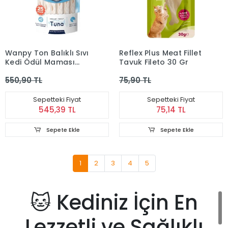
Wanpy Ton Balıklı Sıvı
Reflex Plus Meat Fillet
Kedi Ödül Maması
Tavuk Fileto 30 Gr
25x14 Gr
550,90 TL
75,90 TL
Sepetteki Fiyat
Sepetteki Fiyat
545,39 TL
75,14 TL
Sepete Ekle
Sepete Ekle
1
2
3
4
5
🐱 Kediniz İçin En
Lezzetli ve Sağlıklı