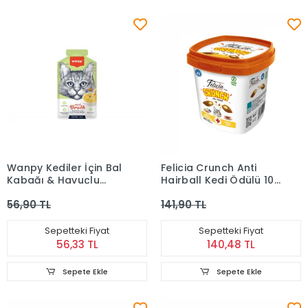
Wanpy Kediler İçin Bal
Felicia Crunch Anti
Kabağı & Havuçlu
Hairball Kedi Ödülü 100
Tavuk Eti Çorbası 50
gr
56,90 TL
141,90 TL
gr
Sepetteki Fiyat
Sepetteki Fiyat
56,33 TL
140,48 TL
Sepete Ekle
Sepete Ekle