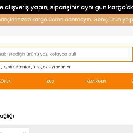
 alışveriş yapın, siparişiniz aynı gün kargo'd
parişlerinizde kargo ücreti ödemeyin. Geniş ürün yelpa
r
,
Çok Satanlar
,
En Çok Oylananlar
KÖPEK
KUŞ
KEMİRGEN
ağlığı