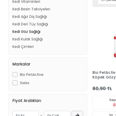
Kedi Vitaminleri
Kedi Besin Takviyeleri
Kedi Ağız Diş Sağlığı
Kedi Deri Tüy Sağlığı
Kedi Göz Sağlığı
Kedi Kulak Sağlığı
Kedi Çimleri
Markalar
Bio PetActiv
Bio PetActive
Köpek Gözya
Temizleyici
Swiss
ml)
80,90 TL
Sepe
Fiyat Aralıkları
8
-