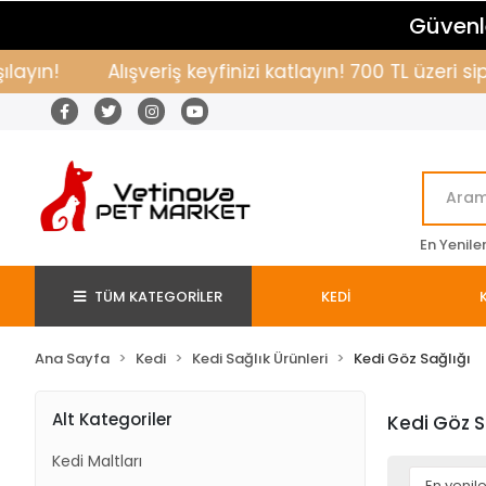
Güvenle
yın!
Alışveriş keyfinizi katlayın! 700 TL üzeri si
En Yenile
TÜM KATEGORİLER
KEDİ
Ana Sayfa
Kedi
Kedi Sağlık Ürünleri
Kedi Göz Sağlığı
Alt Kategoriler
Kedi Göz S
Kedi Maltları