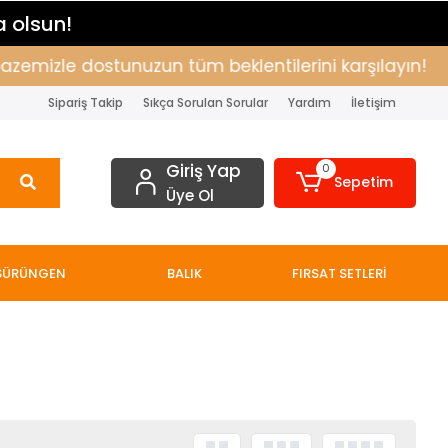
a olsun!
zemizle dostunuzun tüm beklentilerini karşılayın!
Sipariş Takip
Sıkça Sorulan Sorular
Yardım
İletişim
Giriş Yap
0
Sepetim
Üye Ol
SÜRÜNGEN
BALIK
FIRSAT SETLERİ