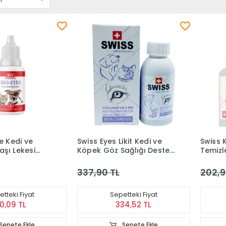
e Kedi ve
Swiss Eyes Likit Kedi ve
Swiss 
şı Lekesi
Köpek Göz Sağlığı Destek
Temizl
 Losyon (50
100 ml
Ml
337,90 TL
202,9
tteki Fiyat
Sepetteki Fiyat
0,09 TL
334,52 TL
Sepete Ekle
Sepete Ekle