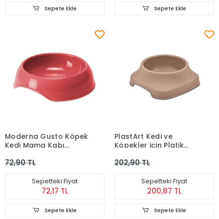
Sepete Ekle
Sepete Ekle
Moderna Gusto Köpek
PlastArt Kedi ve
Kedi Mama Kabı
Köpekler için Platik
Kırmızı 350 Ml
Kaymaz Silikonlu
72,90 TL
202,90 TL
Mama ve Su Kabı (2L)
Sepetteki Fiyat
Sepetteki Fiyat
72,17 TL
200,87 TL
Sepete Ekle
Sepete Ekle