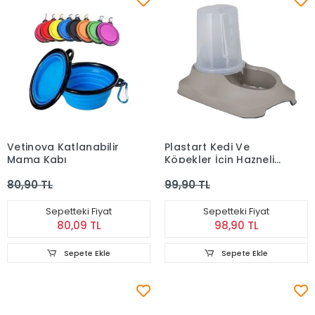
Vetinova Katlanabilir
Plastart Kedi Ve
Mama Kabı
Köpekler İçin Hazneli
Mama Ve Su Kabı 3.5
80,90 TL
99,90 TL
Lt
Sepetteki Fiyat
Sepetteki Fiyat
80,09 TL
98,90 TL
Sepete Ekle
Sepete Ekle