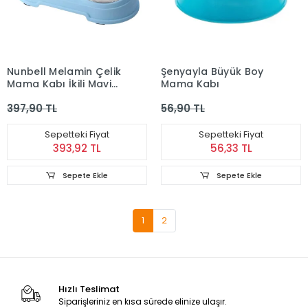
Nunbell Melamin Çelik
Şenyayla Büyük Boy
Mama Kabı İkili Mavi
Mama Kabı
Renk 400-8143
397,90 TL
56,90 TL
Sepetteki Fiyat
Sepetteki Fiyat
393,92 TL
56,33 TL
Sepete Ekle
Sepete Ekle
1
2
Hızlı Teslimat
Siparişleriniz en kısa sürede elinize ulaşır.