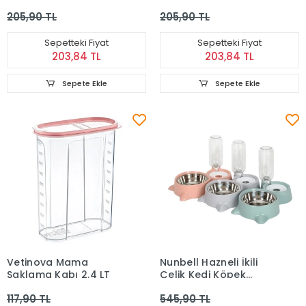
Mama Kabı - Mor
Mama Kabı - Gri
205,90 TL
205,90 TL
Sepetteki Fiyat
Sepetteki Fiyat
203,84 TL
203,84 TL
Sepete Ekle
Sepete Ekle
Vetinova Mama
Nunbell Hazneli İkili
Saklama Kabı 2.4 LT
Çelik Kedi Köpek
Mama ve Su Kabı 500
117,90 TL
545,90 TL
ml