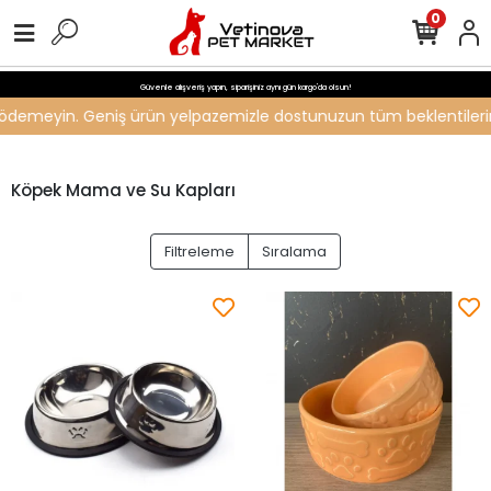
0
Güvenle alışveriş yapın, siparişiniz aynı gün kargo'da olsun!
ti ödemeyin. Geniş ürün yelpazemizle dostunuzun tüm beklentilerini 
Köpek Mama ve Su Kapları
Filtreleme
Sıralama