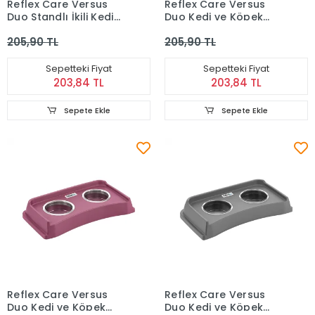
Reflex Care Versus
Reflex Care Versus
Duo Standlı İkili Kedi
Duo Kedi ve Köpek
Köpek Mama Kabı -
Mama Kabı - Mavi
205,90 TL
205,90 TL
Yeşil
Sepetteki Fiyat
Sepetteki Fiyat
203,84 TL
203,84 TL
Sepete Ekle
Sepete Ekle
Reflex Care Versus
Reflex Care Versus
Duo Kedi ve Köpek
Duo Kedi ve Köpek