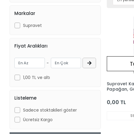
Markalar
Supravet
Fiyat Aralıkları
T
-
1,00 TL ve altı
Supravet Ka
Papağan, G
Muhabbet Ku
Listeleme
Bakım Sprey
0,00 TL
Sadece stoktakileri göster
S
Ücretsiz Kargo