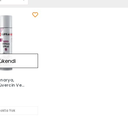
ükendi
narya,
üvercin Ve
şları Deri
i 150 Ml
tokta Yok