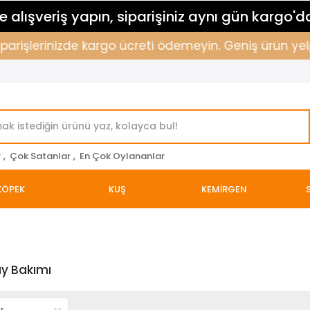
 alışveriş yapın, siparişiniz aynı gün kargo'd
siparişlerinizde kargo ücreti ödemeyin. Geniş ürün yel
r
,
Çok Satanlar
,
En Çok Oylananlar
KÖPEK
KUŞ
KEMİRGEN
üy Bakımı