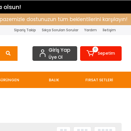
a olsun!
pazemizle dostunuzun tüm beklentilerini karşılayın!
Sipariş Takip
Sıkça Sorulan Sorular
Yardım
İletişim
Giriş Yap
0
Sepetim
Üye Ol
SÜRÜNGEN
BALIK
FIRSAT SETLERİ