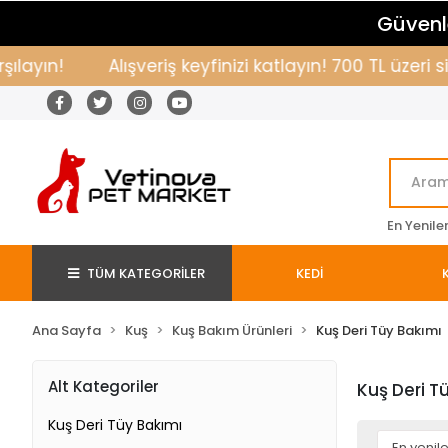
Güvenle
layın!
Alışveriş keyfinizi katlayın! 700 TL üzeri 
En Yenile
TÜM KATEGORİLER
KEDİ
Ana Sayfa
Kuş
Kuş Bakım Ürünleri
Kuş Deri Tüy Bakımı
Alt Kategoriler
Kuş Deri T
Kuş Deri Tüy Bakımı