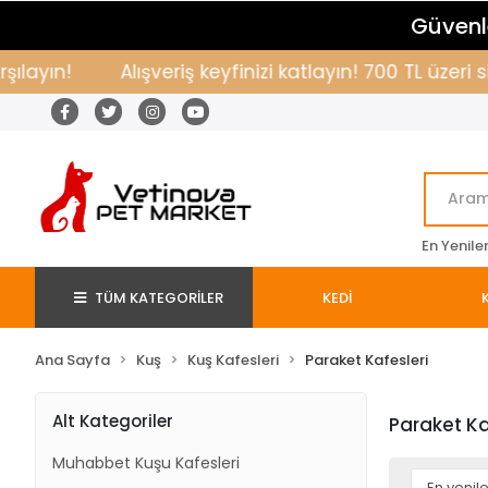
Güvenle
ılayın!
Alışveriş keyfinizi katlayın! 700 TL üzeri
En Yenile
TÜM KATEGORİLER
KEDİ
Ana Sayfa
Kuş
Kuş Kafesleri
Paraket Kafesleri
Alt Kategoriler
Paraket Ka
Muhabbet Kuşu Kafesleri