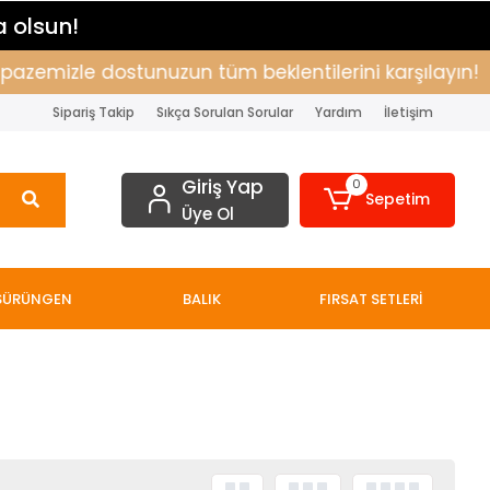
a olsun!
lpazemizle dostunuzun tüm beklentilerini karşılayın!
Sipariş Takip
Sıkça Sorulan Sorular
Yardım
İletişim
Giriş Yap
0
Sepetim
Üye Ol
SÜRÜNGEN
BALIK
FIRSAT SETLERİ