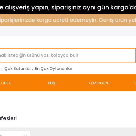
 alışveriş yapın, siparişiniz aynı gün kargo'd
 siparişlerinizde kargo ücreti ödemeyin. Geniş ürün ye
r
,
Çok Satanlar
,
En Çok Oylananlar
KÖPEK
KUŞ
KEMİRGEN
fesleri