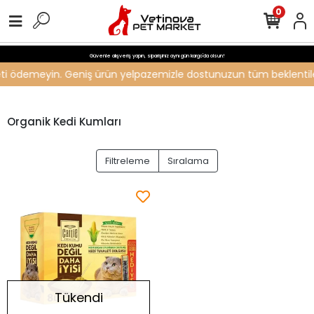
0
Güvenle alışveriş yapın, siparişiniz aynı gün kargo'da olsun!
ücreti ödemeyin. Geniş ürün yelpazemizle dostunuzun tüm beklentiler
Organik Kedi Kumları
Filtreleme
Sıralama
Tükendi