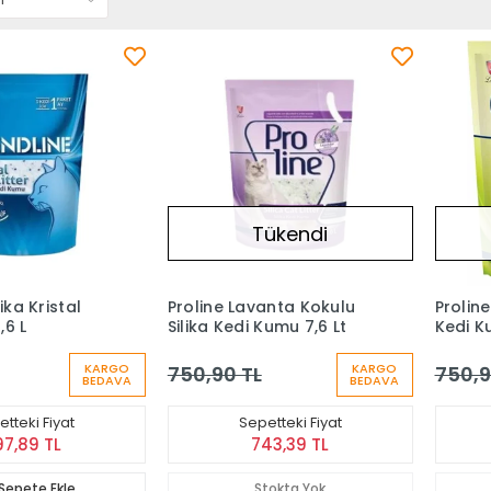
Tükendi
ika Kristal
Proline Lavanta Kokulu
Proline
,6 L
Silika Kedi Kumu 7,6 Lt
Kedi K
KARGO
KARGO
750,90 TL
750,9
BEDAVA
BEDAVA
tteki Fiyat
Sepetteki Fiyat
97,89 TL
743,39 TL
Sepete Ekle
Stokta Yok