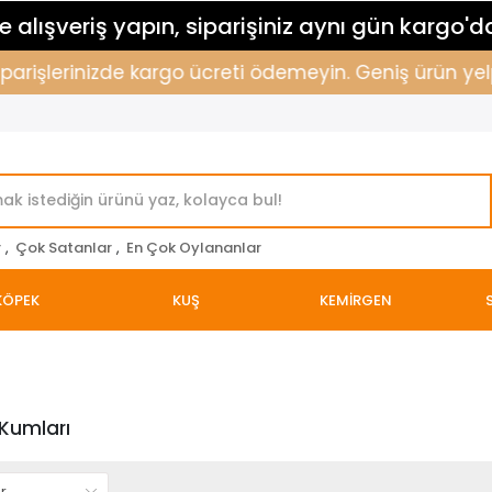
 alışveriş yapın, siparişiniz aynı gün kargo'd
siparişlerinizde kargo ücreti ödemeyin. Geniş ürün yelp
r
,
Çok Satanlar
,
En Çok Oylananlar
KÖPEK
KUŞ
KEMİRGEN
 Kumları