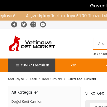
Güvenle
ayın!
Alışveriş keyfinizi katlayın! 700 TL üzeri 
En Yenile
TÜM KATEGORİLER
KEDİ
Ana Sayfa
Kedi
Kedi Kumları
Silika Kedi Kumları
Alt Kategoriler
Silika Kedi
Doğal Kedi Kumları