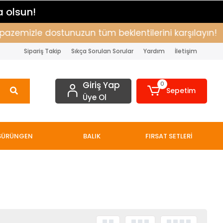
a olsun!
azemizle dostunuzun tüm beklentilerini karşılayın!
Sipariş Takip
Sıkça Sorulan Sorular
Yardım
İletişim
Giriş Yap
0
Sepetim
Üye Ol
SÜRÜNGEN
BALIK
FIRSAT SETLERİ