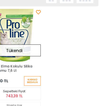
Tükendi
 Elma Kokulu Silika
umu 7,6 Lt
KARGO
0 TL
BEDAVA
Sepetteki Fiyat
743,39 TL
Stokta Yok