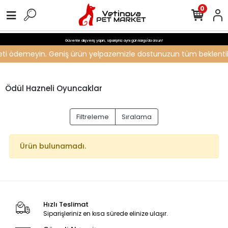
0
Güvenle alışveriş yapın, siparişiniz aynı gün kargo'da olsun!
ücreti ödemeyin. Geniş ürün yelpazemizle dostunuzun tüm beklentiler
Ödül Hazneli Oyuncaklar
Filtreleme
Sıralama
Ürün bulunamadı.
Hızlı Teslimat
Siparişleriniz en kısa sürede elinize ulaşır.