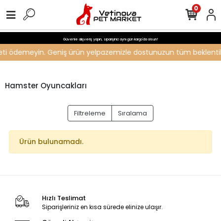
0
Güvenle alışveriş yapın, siparişiniz aynı gün kargo'da olsun!
ücreti ödemeyin. Geniş ürün yelpazemizle dostunuzun tüm beklentiler
Hamster Oyuncakları
Filtreleme
Sıralama
Ürün bulunamadı.
Hızlı Teslimat
Siparişleriniz en kısa sürede elinize ulaşır.