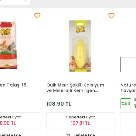
en Talaşı 15
Quik Mısır Şekilli Kalsiyum
Nature
ve Mineralli Kemirgen
Tavşan
Blok
2
108,90 TL
%53
tteki Fiyat
Sepetteki Fiyat
8,90 TL
107,81 TL
Sepete Ekle
Sepete Ekle