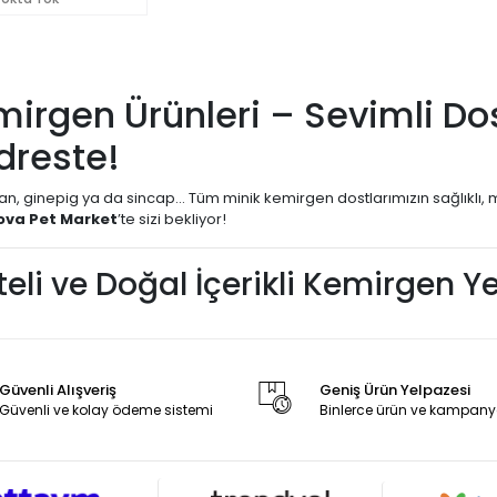
mirgen Ürünleri – Sevimli Dost
dreste!
n, ginepig ya da sincap… Tüm minik kemirgen dostlarımızın sağlıklı, m
ova Pet Market
’te sizi bekliyor!
iteli ve Doğal İçerikli Kemirgen Y
nızın metabolizmasına uygun, yüksek lif oranına sahip, vitamin ve min
l gelişimi için özel olarak formüle edilmiştir.
Yemleri Kategorisi
:
Güvenli Alışveriş
Geniş Ürün Yelpazesi
Yemleri
Güvenli ve kolay ödeme sistemi
Binlerce ürün ve kampany
irgen Sağlığı İçin Özel Ürünler