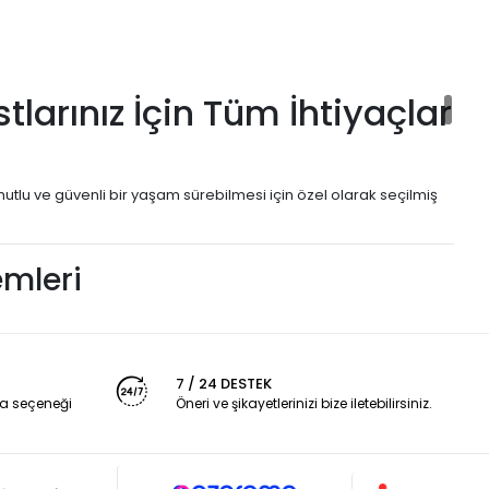
larınız İçin Tüm İhtiyaçlar
utlu ve güvenli bir yaşam sürebilmesi için özel olarak seçilmiş
emleri
eral destekli
kemirgen yemleri
, onların sindirim sistemi, diş
7 / 24 DESTEK
a seçeneği
Öneri ve şikayetlerinizi bize iletebilirsiniz.