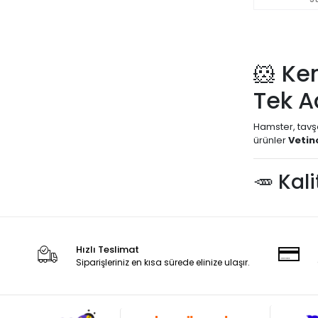
🐹 Ke
Tek A
Hamster, tavşa
ürünler
Vetin
🥕 Kal
Küçük dostları
sağlığı ve gene
🔹
Kemirgen 
Hızlı Teslimat
👉
Kemirgen 
Siparişleriniz en kısa sürede elinize ulaşır.
🏥 Kem