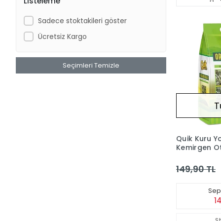
Listeleme
Sadece stoktakileri göster
Ücretsiz Kargo
Seçimleri Temizle
T
Quik Kuru Y
Kemirgen O
149,90 TL
Sepe
1
S