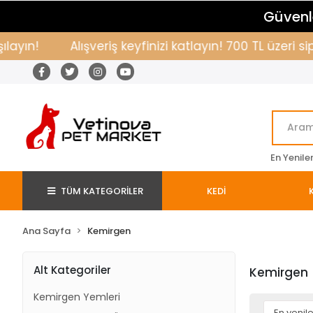
Güvenle
yın!
Alışveriş keyfinizi katlayın! 700 TL üzeri si
En Yenile
TÜM KATEGORİLER
KEDİ
Ana Sayfa
Kemirgen
Alt Kategoriler
Kemirgen
Kemirgen Yemleri