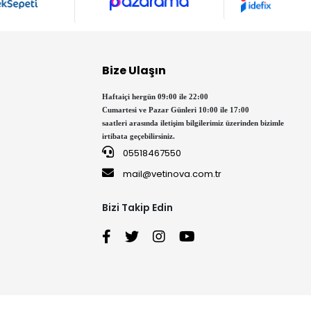
 kemirgeninizin sağlığını destekleyin.
Bize Ulaşın
Haftaiçi hergün 09:00 ile 22:00
kafes çeşitleri ile tanışın!
Cumartesi ve Pazar Günleri 10:00 ile 17:00
saatleri arasında iletişim bilgilerimiz üzerinden bizimle
irtibata geçebilirsiniz.
05518467550
mail@vetinova.com.tr
Bizi Takip Edin
ine katkı sağlayan oyuncaklardan geçiyor! Ayrıca kemirgen
tirin.
arı