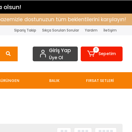
a olsun!
zemizle dostunuzun tüm beklentilerini karşılayın!
Sipariş Takip
Sıkça Sorulan Sorular
Yardım
İletişim
Giriş Yap
0
Sepetim
Üye Ol
SÜRÜNGEN
BALIK
FIRSAT SETLERİ