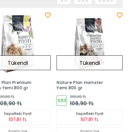
Tükendi
Tükendi
 Plan Premium
Nature Plan Hamster
 Yemi 800 gr
Yemi 800 gr
30,90 TL
230,90 TL
%53
108,90 TL
108,90 TL
Sepetteki Fiyat
Sepetteki Fiyat
107,81 TL
107,81 TL
Stokta Yok
Stokta Yok