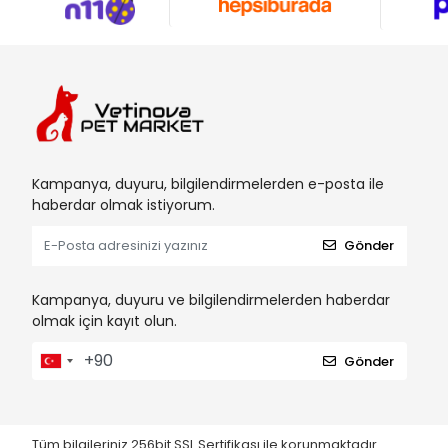
Vitamin damlal
🔹
Kemirgen S
👉
Kemirgen S
🏡 Kon
Kemirgenler iç
Kampanya, duyuru, bilgilendirmelerden e-posta ile
🔹
Kemirgen 
haberdar olmak istiyorum.
👉
Kemirgen K
Gönder
🎁 Ödü
Kampanya, duyuru ve bilgilendirmelerden haberdar
Kemirgenler i
olmak için kayıt olun.
çarkları, suluk
🔹
Kemirgen Ö
Gönder
🔹
Kemirgen A
🚗 Sey
Tüm bilgileriniz 256bit SSL Sertifikası ile korunmaktadır.