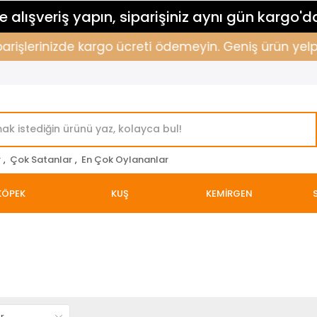
 alışveriş yapın, siparişiniz aynı gün kargo'd
parişlerinizde kargo ücreti ödemeyin. Geniş ürün yelpa
r
,
Çok Satanlar
,
En Çok Oylananlar
KÖPEK
KUŞ
KEMİRGEN