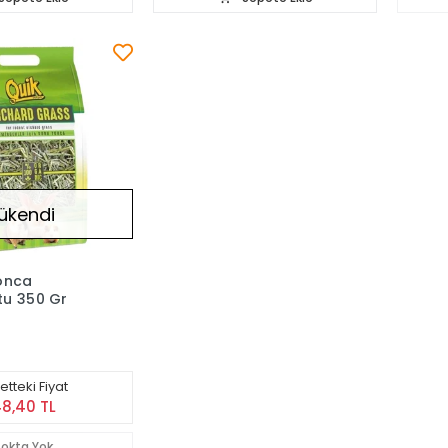
ükendi
onca
tu 350 Gr
tteki Fiyat
48,40 TL
tokta Yok