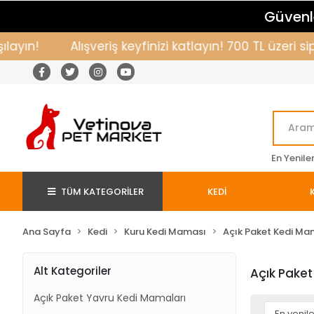
Güvenle
yın!
Alışveriş keyfinizi katlayın! 700 TL üzeri si
En Yenile
TÜM KATEGORİLER
KEDİ
Ana Sayfa
Kedi
Kuru Kedi Maması
Açık Paket Kedi Ma
Alt Kategoriler
Açık Paket
Açık Paket Yavru Kedi Mamaları