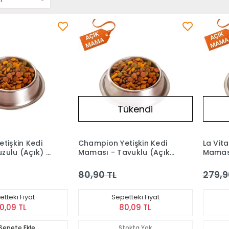
Tükendi
tişkin Kedi
Champion Yetişkin Kedi
La Vita
zulu (Açık) 1
Maması - Tavuklu (Açık)
Maması
1 kg
Hassas
80,90 TL
279,9
tteki Fiyat
Sepetteki Fiyat
0,09 TL
80,09 TL
Sepete Ekle
Stokta Yok