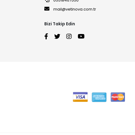
05518467550
mail@vetinova.com.tr
Bizi Takip Edin