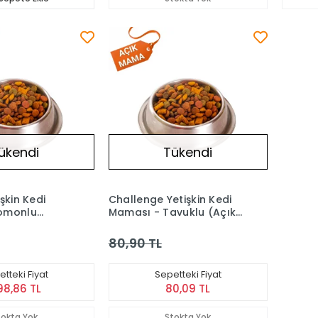
ükendi
Tükendi
şkin Kedi
Challenge Yetişkin Kedi
omonlu
Maması - Tavuklu (Açık)
1 kg
80,90 TL
tteki Fiyat
Sepetteki Fiyat
98,86 TL
80,09 TL
tokta Yok
Stokta Yok