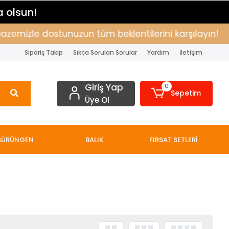
a olsun!
zemizle dostunuzun tüm beklentilerini karşılayın!
Sipariş Takip
Sıkça Sorulan Sorular
Yardım
İletişim
Giriş Yap
0
Sepetim
Üye Ol
SÜRÜNGEN
BALIK
FIRSAT SETLERİ