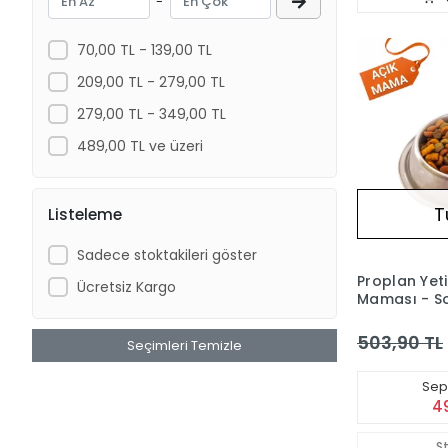
-
70,00 TL - 139,00 TL
209,00 TL - 279,00 TL
279,00 TL - 349,00 TL
489,00 TL ve üzeri
T
Listeleme
Sadece stoktakileri göster
Proplan Yeti
Ücretsiz Kargo
Maması - S
(Açık) 1 kg
503,90 TL
Seçimleri Temizle
Sepe
4
S