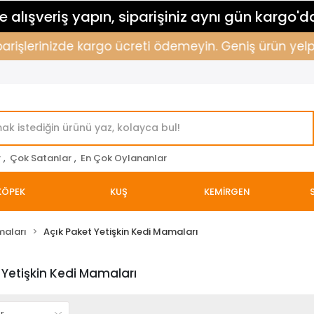
 alışveriş yapın, siparişiniz aynı gün kargo'd
parişlerinizde kargo ücreti ödemeyin. Geniş ürün yelpa
r
,
Çok Satanlar
,
En Çok Oylananlar
KÖPEK
KUŞ
KEMİRGEN
maları
Açık Paket Yetişkin Kedi Mamaları
 Yetişkin Kedi Mamaları