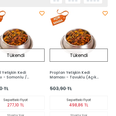
Tükendi
Tükendi
l Yetişkin Kedi
Proplan Yetişkin Kedi
 - Somonlu /
Maması - Tavuklu (Açık)
 (Açık) 1 kg
1 kg
0 TL
503,90 TL
Sepetteki Fiyat
Sepetteki Fiyat
277,10 TL
498,86 TL
Stokta Yok
Stokta Yok