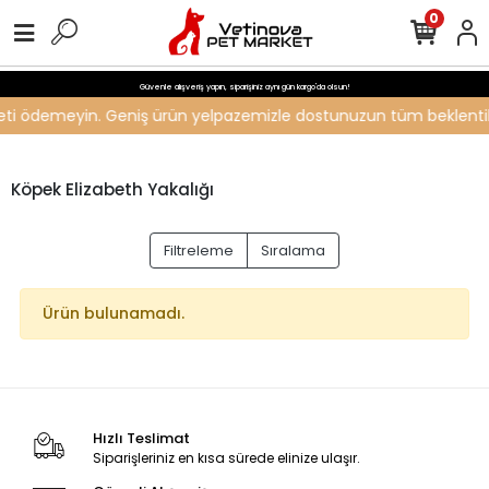
0
Güvenle alışveriş yapın, siparişiniz aynı gün kargo'da olsun!
ücreti ödemeyin. Geniş ürün yelpazemizle dostunuzun tüm beklentiler
Köpek Elizabeth Yakalığı
Filtreleme
Sıralama
Ürün bulunamadı.
Hızlı Teslimat
Siparişleriniz en kısa sürede elinize ulaşır.