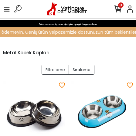
0
Güvenle alışveriş yapın, siparişiniz aynı gün kargo'da olsun!
eti ödemeyin. Geniş ürün yelpazemizle dostunuzun tüm beklentilerini
Metal Köpek Kapları
Filtreleme
Sıralama