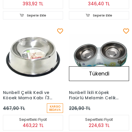
393,92 TL
346,40 TL
Sepete Ekle
Sepete Ekle
Tükendi
Nunbell Çelik Kedi ve
Nunbell İkili Köpek
Köpek Mama Kabı (34
Figürlü Melamin Çelik
cm)
Mama Kabı (M)
KARGO
467,90 TL
226,90 TL
BEDAVA
Sepetteki Fiyat
Sepetteki Fiyat
463,22 TL
224,63 TL