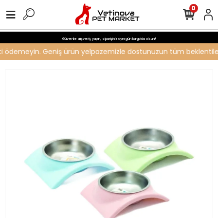
0
Güvenle alışveriş yapın, siparişiniz aynı gün kargo'da olsun!
creti ödemeyin. Geniş ürün yelpazemizle dostunuzun tüm beklentilerin