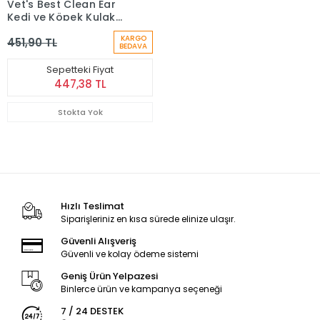
Vet's Best Clean Ear
Kedi ve Köpek Kulak
Temizleme Parmak
KARGO
451,90 TL
Pedi 50 Adet
BEDAVA
Sepetteki Fiyat
447,38 TL
Stokta Yok
Hızlı Teslimat
Siparişleriniz en kısa sürede elinize ulaşır.
Güvenli Alışveriş
Güvenli ve kolay ödeme sistemi
Geniş Ürün Yelpazesi
Binlerce ürün ve kampanya seçeneği
7 / 24 DESTEK