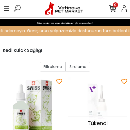
0
Güvenle alışveriş yapın, siparişiniz aynı gün kargo'da olsun!
ücreti ödemeyin. Geniş ürün yelpazemizle dostunuzun tüm beklentiler
Kedi Kulak Sağlığı
Filtreleme
Sıralama
Tükendi