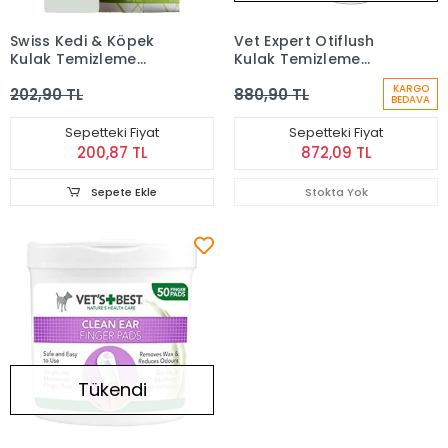
Swiss Kedi & Köpek
Vet Expert Otiflush
Kulak Temizleme
Kulak Temizleme
Solüsyonu 50 Ml
Solüsyonu 125 ml
KARGO
202,90 TL
880,90 TL
BEDAVA
Sepetteki Fiyat
Sepetteki Fiyat
200,87 TL
872,09 TL
Sepete Ekle
Stokta Yok
Tükendi