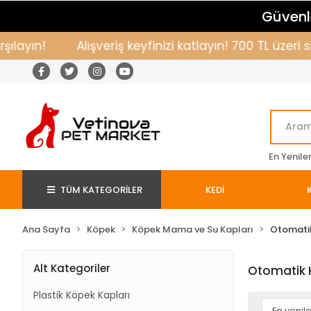
Güvenle
layın!
Alışveriş keyfinizi katlayın! 700 TL üzeri 
En Yenile
TÜM KATEGORİLER
KEDİ
Ana Sayfa
Köpek
Köpek Mama ve Su Kapları
Otomatik
Alt Kategoriler
Otomatik 
Plastik Köpek Kapları