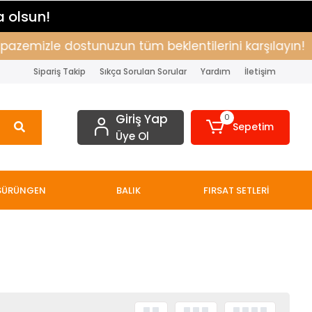
a olsun!
pazemizle dostunuzun tüm beklentilerini karşılayın!
Sipariş Takip
Sıkça Sorulan Sorular
Yardım
İletişim
Giriş Yap
0
Sepetim
Üye Ol
SÜRÜNGEN
BALIK
FIRSAT SETLERİ