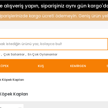
 alışveriş yapın, siparişiniz aynı gün kargo'd
siparişlerinizde kargo ücreti ödemeyin. Geniş ürün yel
r
,
Çok Satanlar
,
En Çok Oylananlar
KÖPEK
KUŞ
KEMİRGEN
 Köpek Kapları
Köpek Kapları