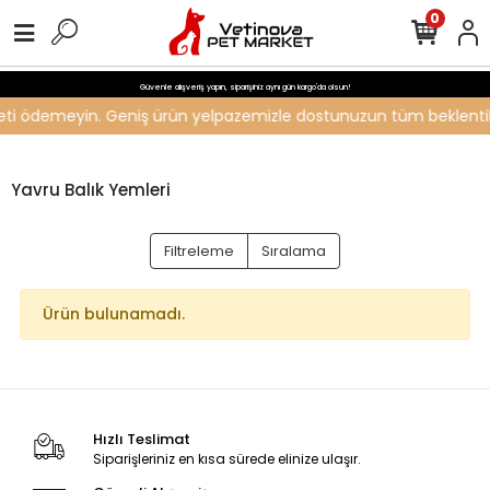
0
Güvenle alışveriş yapın, siparişiniz aynı gün kargo'da olsun!
ücreti ödemeyin. Geniş ürün yelpazemizle dostunuzun tüm beklentiler
Yavru Balık Yemleri
Filtreleme
Sıralama
Ürün bulunamadı.
Hızlı Teslimat
Siparişleriniz en kısa sürede elinize ulaşır.