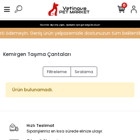
0
Güvenle alışveriş yapın, siparişiniz aynı gün kargo'da olsun!
ücreti ödemeyin. Geniş ürün yelpazemizle dostunuzun tüm beklentiler
Kemirgen Taşıma Çantaları
Filtreleme
Sıralama
Ürün bulunamadı.
Hızlı Teslimat
Siparişleriniz en kısa sürede elinize ulaşır.