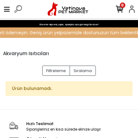
0
Güvenle alışveriş yapın, siparişiniz aynı gün kargo'da olsun!
ücreti ödemeyin. Geniş ürün yelpazemizle dostunuzun tüm beklentiler
Akvaryum Isıtıcıları
Filtreleme
Sıralama
Ürün bulunamadı.
Hızlı Teslimat
Siparişleriniz en kısa sürede elinize ulaşır.