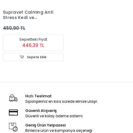
Supravet Calming Anti
Stress Kedi ve
Köpekler için Sıvı
450,90 TL
Sakinleştirici Damla
Sepetteki Fiyat
446,39 TL
Sepete Ekle
Hızlı Teslimat
Siparişleriniz en kısa sürede elinize ulaşır.
Güvenli Alışveriş
Güvenli ve kolay ödeme sistemi
Geniş Ürün Yelpazesi
Binlerce ürün ve kampanya seçeneği