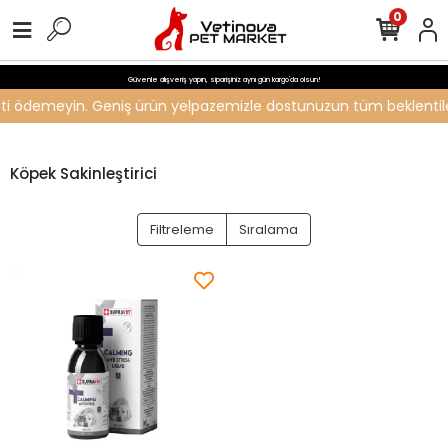
0
Güvenle alışveriş yapın, siparişiniz aynı gün kargo'da olsun!
ücreti ödemeyin. Geniş ürün yelpazemizle dostunuzun tüm beklentiler
Köpek Sakinleştirici
Filtreleme
Sıralama