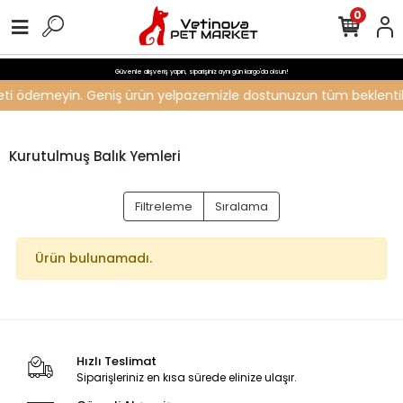
0
Güvenle alışveriş yapın, siparişiniz aynı gün kargo'da olsun!
ücreti ödemeyin. Geniş ürün yelpazemizle dostunuzun tüm beklentiler
Kurutulmuş Balık Yemleri
Filtreleme
Sıralama
Ürün bulunamadı.
Hızlı Teslimat
Siparişleriniz en kısa sürede elinize ulaşır.