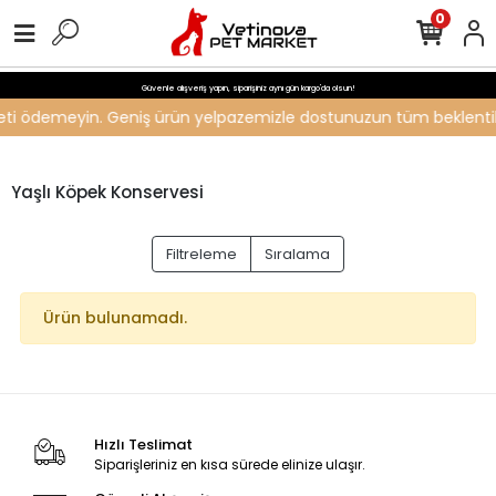
0
Güvenle alışveriş yapın, siparişiniz aynı gün kargo'da olsun!
ücreti ödemeyin. Geniş ürün yelpazemizle dostunuzun tüm beklentiler
Yaşlı Köpek Konservesi
Filtreleme
Sıralama
Ürün bulunamadı.
Hızlı Teslimat
Siparişleriniz en kısa sürede elinize ulaşır.