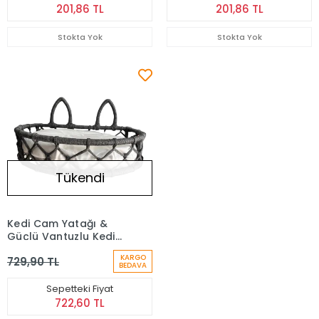
201,86 TL
201,86 TL
Stokta Yok
Stokta Yok
Tükendi
Kedi Cam Yatağı &
Güçlü Vantuzlu Kedi
Yatağı Siyah
KARGO
729,90 TL
BEDAVA
Sepetteki Fiyat
722,60 TL