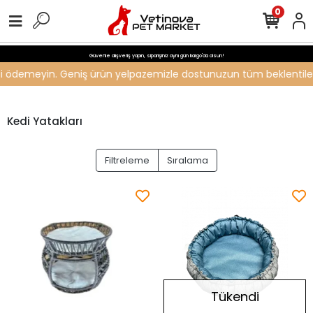
0
Güvenle alışveriş yapın, siparişiniz aynı gün kargo'da olsun!
reti ödemeyin. Geniş ürün yelpazemizle dostunuzun tüm beklentilerin
Kedi Yatakları
Filtreleme
Sıralama
Tükendi