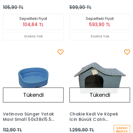
Yatak 55/4
55x45x18h cm
105,90 TL
599,90 TL
Sepetteki Fiyat
Sepetteki Fiyat
104,84 TL
593,90 TL
Stokta Yok
Stokta Yok
Tükendi
Tükendi
Vetinova Sünger Yatak
Chakie Kedi Ve Köpek
Mavi Small 50x38x15.5h
İçin Büyük Çatılı
cm
Sünger Ev 40x49x56
KARGO
112,90 TL
1.299,90 TL
Cm
BEDAVA