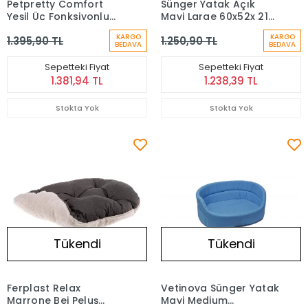
Petpretty Comfort
Sünger Yatak Açık
Yeşil Üç Fonksiyonlu
Mavi Large 60x52x 21h
Yatak 42 x 42 x 23 cm
cm
KARGO
KARGO
1.395,90 TL
1.250,90 TL
BEDAVA
BEDAVA
Sepetteki Fiyat
Sepetteki Fiyat
1.381,94 TL
1.238,39 TL
Stokta Yok
Stokta Yok
Tükendi
Tükendi
Ferplast Relax
Vetinova Sünger Yatak
Marrone Bej Peluş
Mavi Medium