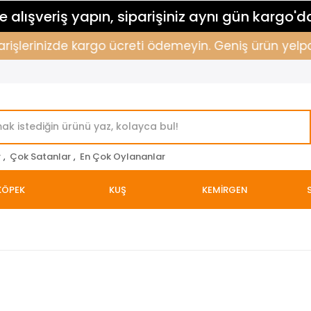
 alışveriş yapın, siparişiniz aynı gün kargo'd
işlerinizde kargo ücreti ödemeyin. Geniş ürün yelpazem
r
,
Çok Satanlar
,
En Çok Oylananlar
KÖPEK
KUŞ
KEMİRGEN