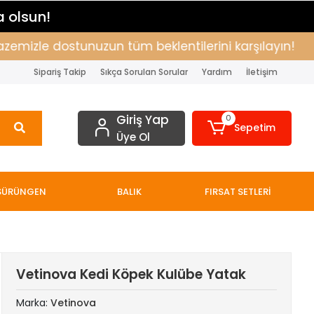
a olsun!
izle dostunuzun tüm beklentilerini karşılayın!
Alı
Sipariş Takip
Sıkça Sorulan Sorular
Yardım
İletişim
Giriş Yap
0
Sepetim
Üye Ol
SÜRÜNGEN
BALIK
FIRSAT SETLERİ
Vetinova Kedi Köpek Kulübe Yatak
Marka:
Vetinova