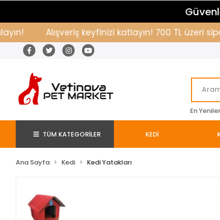
Güvenle
!
Alışveriş keyfinizi katlayın! 700 TL üzeri sipar
En Yenile
TÜM KATEGORİLER
KEDİ
Ana Sayfa
Kedi
Kedi Yatakları