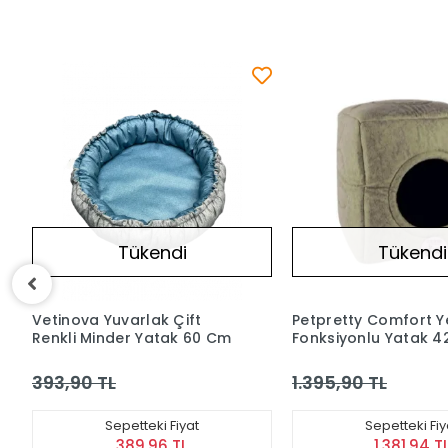
Tükendi
Tükend
Petpretty Comfort Yeşil Üç
Sünger Yatak Açık M
Fonksiyonlu Yatak 42 x 42 x
Large 60x52x 21h c
23 cm
KARGO
1.395,90 TL
1.250,90 TL
BEDAVA
Sepetteki Fiyat
Sepetteki Fi
1.381,94 TL
1.238,39 T