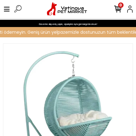
0
Güvenle alışveriş yapın, siparişiniz aynı gün kargo'da olsun!
creti ödemeyin. Geniş ürün yelpazemizle dostunuzun tüm beklentileri