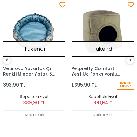
Tükendi
Tükendi
Vetinova Yuvarlak Çift
Petpretty Comfort
Renkli Minder Yatak 60
Yeşil Üç Fonksiyonlu
Cm
Yatak 42 x 42 x 23 cm
KARGO
393,90 TL
1.395,90 TL
BEDAVA
Sepetteki Fiyat
Sepetteki Fiyat
389,96 TL
1.381,94 TL
Stokta Yok
Stokta Yok