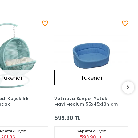
Tükendi
Tükendi
ünger Yatak
Vetinova Sünger Yatak
C
um 55x45x18h cm
Mavi Small 50x38x15.5h cm
B
4
L
112,90 TL
1
epetteki Fiyat
Sepetteki Fiyat
593,90 TL
111,77 TL