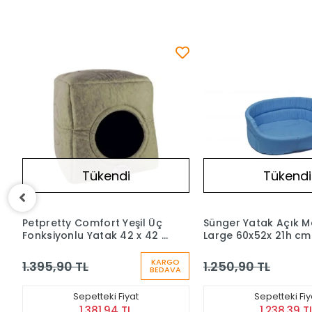
Tükendi
Tükendi
Sünger Yatak Açık Mavi
Ferplast Relax Marro
Large 60x52x 21h cm
Peluş Yatak 55/4
KARGO
1.250,90 TL
105,90 TL
BEDAVA
Sepetteki Fiyat
Sepetteki Fiy
1.238,39 TL
104,84 TL