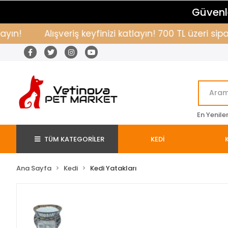
Güvenle
Alışveriş keyfinizi katlayın! 700 TL üzeri sipari
En Yenile
TÜM KATEGORİLER
KEDİ
Ana Sayfa
Kedi
Kedi Yatakları