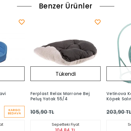
Benzer Ürünler
Tükendi
ne Bej
Vetinova Kedi Küçük Irk
Vetinova S
Köpek Salıncak
Mavi Medi
203,90 TL
599,90 T
at
Sepetteki Fiyat
S
201,86 TL