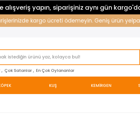
 alışveriş yapın, siparişiniz aynı gün kargo'd
şlerinizde kargo ücreti ödemeyin. Geniş ürün yelpazemi
r
,
Çok Satanlar
,
En Çok Oylananlar
KÖPEK
KUŞ
KEMİRGEN