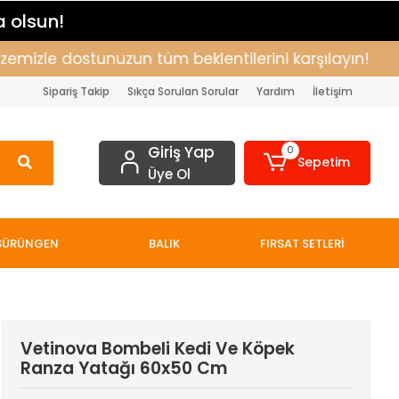
a olsun!
zle dostunuzun tüm beklentilerini karşılayın!
Alış
Sipariş Takip
Sıkça Sorulan Sorular
Yardım
İletişim
Giriş Yap
0
Sepetim
Üye Ol
SÜRÜNGEN
BALIK
FIRSAT SETLERİ
Vetinova Bombeli Kedi Ve Köpek
Ranza Yatağı 60x50 Cm