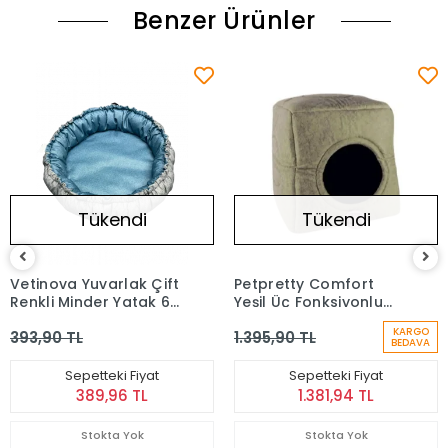
Benzer Ürünler
Tükendi
Tükendi
Vetinova Yuvarlak Çift
Petpretty Comfort
Renkli Minder Yatak 60
Yeşil Üç Fonksiyonlu
Cm
Yatak 42 x 42 x 23 cm
KARGO
393,90 TL
1.395,90 TL
BEDAVA
Sepetteki Fiyat
Sepetteki Fiyat
389,96 TL
1.381,94 TL
Stokta Yok
Stokta Yok