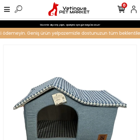
0
Güvenle alışveriş yapın, siparişiniz aynı gün kargo'da olsun!
reti ödemeyin. Geniş ürün yelpazemizle dostunuzun tüm beklentilerin