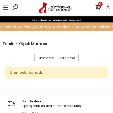
0
Güvenle alışveriş yapın, siparişiniz aynı gün kargo'da olsun!
ücreti ödemeyin. Geniş ürün yelpazemizle dostunuzun tüm beklentiler
Tahılsız Köpek Maması
Filtreleme
Sıralama
Ürün bulunamadı.
Hızlı Teslimat
Siparişleriniz en kısa sürede elinize ulaşır.