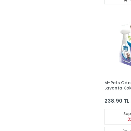
M-Pets Odo
Lavanta Ko
Engelleyici 
(500 ml)
238,90 TL
Sepe
2