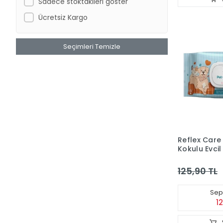
Sadece stoktakileri göster
Ücretsiz Kargo
Seçimleri Temizle
Reflex Care 
Kokulu Evci
Temizleme H
125,90 TL
Sepe
1