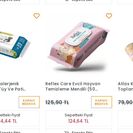
alerjenik
Reflex Care Evcil Hayvan
Atlas 
üy Ve Pati
Temizleme Mendili (50
Toplam
ndili 80'li
Yaprak)
KARGO
KARGO
125,90 TL
79,90
BEDAVA
BEDAVA
tteki Fiyat
Sepetteki Fiyat
44,44 TL
124,64 TL
Sepete Ekle
Sepete Ekle