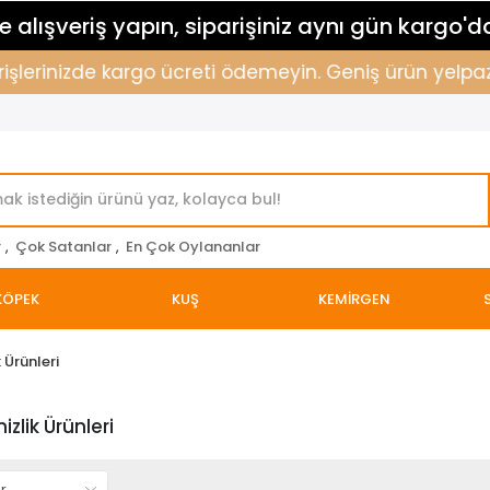
 alışveriş yapın, siparişiniz aynı gün kargo'd
erinizde kargo ücreti ödemeyin. Geniş ürün yelpazemizl
r
,
Çok Satanlar
,
En Çok Oylananlar
KÖPEK
KUŞ
KEMİRGEN
 Ürünleri
zlik Ürünleri