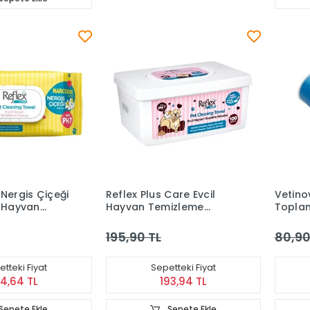
 Nergis Çiçeği
Reflex Plus Care Evcil
Vetinov
l Hayvan
Hayvan Temizleme
Topla
ndili 50 Li
Mendil 100'lü
195,90 TL
80,90
tteki Fiyat
Sepetteki Fiyat
24,64 TL
193,94 TL
Sepete Ekle
Sepete Ekle