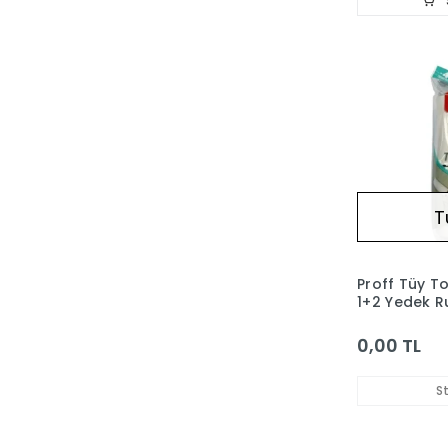
T
Proff Tüy To
1+2 Yedek R
0,00 TL
S