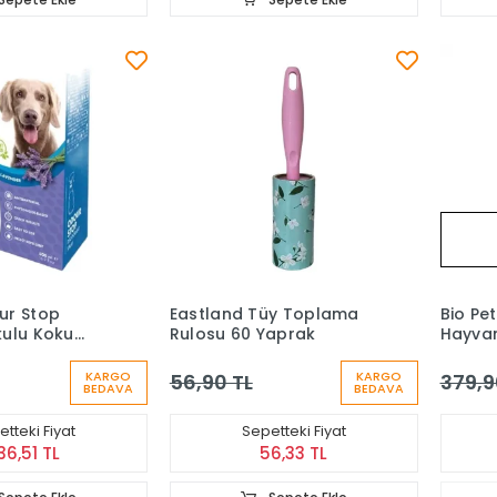
ur Stop
Eastland Tüy Toplama
Bio Pet
kulu Koku
Rulosu 60 Yaprak
Hayvan
Oda Spreyi
Ve Lek
490 m
KARGO
KARGO
56,90 TL
379,9
BEDAVA
BEDAVA
tteki Fiyat
Sepetteki Fiyat
36,51 TL
56,33 TL