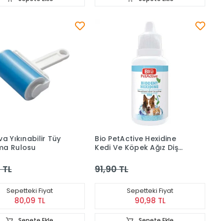
a Yıkınabilir Tüy
Bio PetActive Hexidine
ma Rulosu
Kedi Ve Köpek Ağız Diş
Bakımı 50 ml
 TL
91,90 TL
Sepetteki Fiyat
Sepetteki Fiyat
80,09 TL
90,98 TL
Sepete Ekle
Sepete Ekle