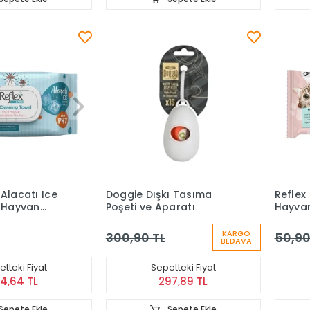
Alacatı Ice
Doggie Dışkı Tasıma
Reflex 
l Hayvan
Poşeti ve Aparatı
Hayvan
avlusu 50'li
Mendil
KARGO
300,90 TL
50,90
BEDAVA
tteki Fiyat
Sepetteki Fiyat
24,64 TL
297,89 TL
Sepete Ekle
Sepete Ekle