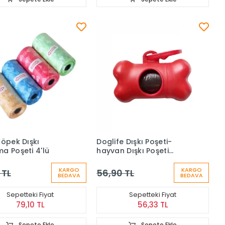
Köpek Dışkı
Doglife Dışkı Poşeti-
a Poşeti 4'lü
hayvan Dışkı Poşeti
Çantası
KARGO
KARGO
 TL
56,90 TL
BEDAVA
BEDAVA
Sepetteki Fiyat
Sepetteki Fiyat
79,10 TL
56,33 TL
Sepete Ekle
Sepete Ekle