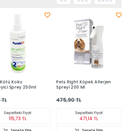
 Kötü Koku
Pets Right Köpek Allerjen
eyici Sprey 250ml
Spreyi 200 Ml
 TL
475,90 TL
Sepetteki Fiyat
Sepetteki Fiyat
115,73 TL
471,14 TL
Sepete Ekle
Sepete Ekle