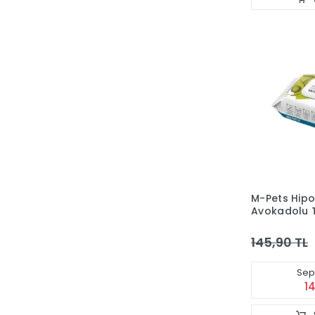
M-Pets Hipo
Avokadolu T
Temizleme Me
145,90 TL
Sepe
1