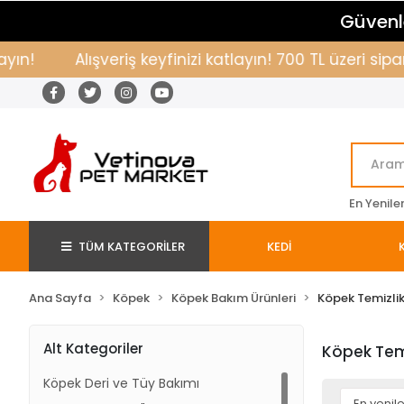
Güvenle
Alışveriş keyfinizi katlayın! 700 TL üzeri siparişl
En Yenile
TÜM KATEGORİLER
KEDİ
Ana Sayfa
Köpek
Köpek Bakım Ürünleri
Köpek Temizlik
Alt Kategoriler
Köpek Temi
Köpek Deri ve Tüy Bakımı