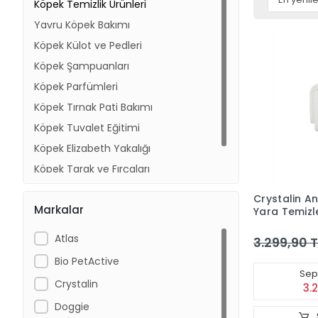
Köpek Temizlik Ürünleri
Yavru Köpek Bakımı
Köpek Külot ve Pedleri
Köpek Şampuanları
Köpek Parfümleri
Köpek Tırnak Pati Bakımı
Köpek Tuvalet Eğitimi
Köpek Elizabeth Yakalığı
Köpek Tarak ve Fırçaları
Köpek Banyo Ürünleri
Crystalin A
Markalar
Yara Temiz
Antiseptiği 
Atlas
3.299,90 T
Bio PetActive
Sepe
Crystalin
3.
Doggie