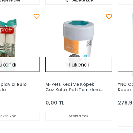
Sepete Ekle
Sepete Ekle
ükendi
Tükendi
playıcı Rulo
M-Pets Kedi Ve Köpek
YNC Op
ulo
Göz Kulak Pati Temizleme
Köpek 
Mendili 80 Yaprak
Çözelti
0,00 TL
279,9
tokta Yok
Stokta Yok