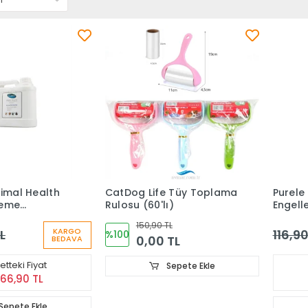
nimal Health
CatDog Life Tüy Toplama
Purele
leme
Rulosu (60'lı)
Engell
5 LT
150,90 TL
KARGO
L
116,90
%100
0,00 TL
BEDAVA
tteki Fiyat
Sepete Ekle
266,90 TL
Sepete Ekle