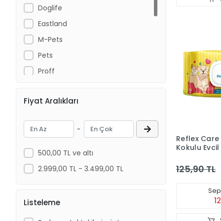
Doglife
Eastland
M-Pets
Pets
Proff
Purele
Fiyat Aralıkları
Reflex
Reflex Plus
-
Vet Peace
Reflex Care
Kokulu Evci
Vetinova
500,00 TL ve altı
Temizleme Me
Ync
125,90 TL
2.999,00 TL - 3.499,00 TL
Sepe
1
Listeleme