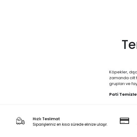
Te
Köpekler, dışa
zamanda cilt t
grupları ve fa
Pati Temizley
hijyenini koru
Doggie, Ferp
ürünlerini sun
Hızlı Teslimat
Köpeğinizin te
Siparişleriniz en kısa sürede elinize ulaşır.
en iyi temizli