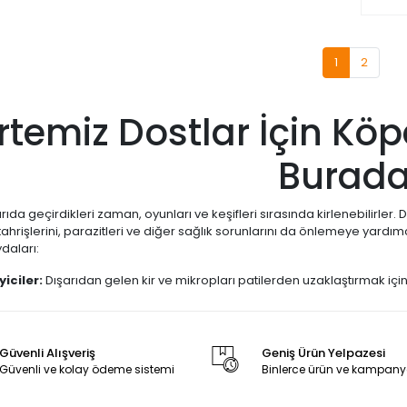
1
2
rtemiz Dostlar İçin Köp
Burada
rıda geçirdikleri zaman, oyunları ve keşifleri sırasında kirlenebilirler
ahrişlerini, parazitleri ve diğer sağlık sorunlarını da önlemeye yardım
ydaları:
iciler:
Dışarıdan gelen kir ve mikropları patilerden uzaklaştırmak için p
r hem de patilerin sağlığını destekler.
Vetinova Pet Market
olarak, köp
last, Lionpet, M-Pets, Nunbell, Pawise, Purele, Simple, Soft Gen
uyoruz. Her bir ürün, dostunuzun sağlığı ve konforu düşünülerek seçilmi
Güvenli Alışveriş
Geniş Ürün Yelpazesi
miz, bakımlı ve sağlıklı olması, onun yaşam kalitesini doğrudan etkile
Güvenli ve kolay ödeme sistemi
Binlerce ürün ve kampany
k ürünlerini bulun ve ona hak ettiği özeni gösterin. Unutmayın, temiz bir 