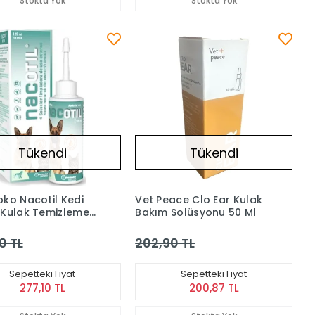
Stokta Yok
Stokta Yok
Tükendi
Tükendi
ko Nacotil Kedi
Vet Peace Clo Ear Kulak
Kulak Temizleme
Bakım Solüsyonu 50 Ml
si 125 Ml
0 TL
202,90 TL
Sepetteki Fiyat
Sepetteki Fiyat
277,10 TL
200,87 TL