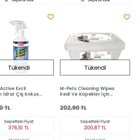
Tükendi
Tükendi
Active Evcil
M-Pets Cleaning Wipes
 İdrar Çiş Kokusu
Kedi Ve Köpekler İçin
e Çıkarıcı Sprey
Islak Mendil 80'li
l
0 TL
202,90 TL
Sepetteki Fiyat
Sepetteki Fiyat
376,10 TL
200,87 TL