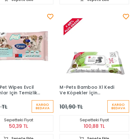
Pet Wipes Evcil
M-Pets Bamboo Xl Kedi
lar Için Temizlik
Ve Köpekler İçin
i 10 Yaprak
Temizleme Mendili 30'lu
KARGO
KARGO
 TL
101,90 TL
BEDAVA
BEDAVA
Sepetteki Fiyat
Sepetteki Fiyat
50,39 TL
100,88 TL
Sepete Ekle
Sepete Ekle