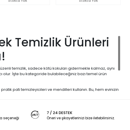
Stokta Yok
Stokta Yok
ek Temizlik Ürünleri
!
. Düzenli temizlik, sadece kötü kokuları gidermekle kalmaz, aynı
cı olur. İşte bu kategoride bulabileceğiniz bazı temel ürün
ratik pati temizleyicileri ve mendilleri kullanın. Bu, hem evinizin
eğinizin temizlik ve hijyen ihtiyaçları için
Ally Paws, Beaphar,
tle, Sterel
gibi sektörün güvenilir ve kaliteli markalarının
ştir.
7 / 24 DESTEK
r. Kategorimizi keşfederek, köpeğinizin özel ihtiyaçlarına uygun
a seçeneği
Öneri ve şikayetlerinizi bize iletebilirsiniz.
köpek, mutlu bir köpektir!