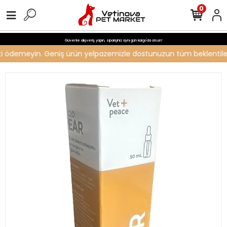
0
Güvenle alışveriş yapın, siparişiniz aynı gün kargo'da olsun!
reti ödemeyin. Geniş ürün yelpazemizle dostunuzun tüm beklentilerin